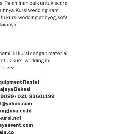
ursi Pelaminan baik untuk acara
ainnya. Kursi wedding kami
itu kursi wedding gebyog, sofa
lainnya.
memiliki kursi dengan material
 Untuk kursi wedding ini
 ini>>>
Equipment Rental
ikajaya Bekasi
19089 / 021-82601199
75@yahoo.com
angjaya.co.id
kursi.net
jayaevent.com
eja.co