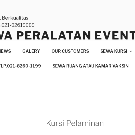
WA PERALATAN EVEN
TAS NASIONAL DAN
NEWS
GALERY
OUR CUSTOMERS
SEWA KURSI
ONAL,TLP.021-82619
TLP.021-8260-1199
SEWA RUANG ATAU KAMAR VAKSIN
anan Profesional
Kursi Pelaminan