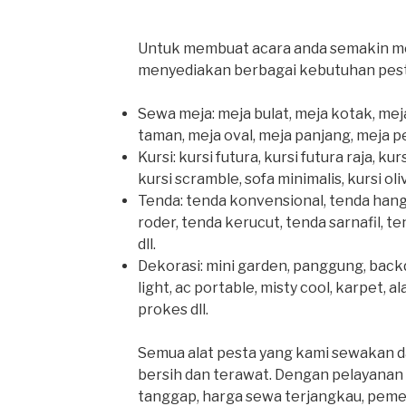
Untuk membuat acara anda semakin me
menyediakan berbagai kebutuhan pesta
Sewa meja: meja bulat, meja kotak, mej
taman, meja oval, meja panjang, meja pe
Kursi: kursi futura, kursi futura raja, kur
kursi scramble, sofa minimalis, kursi olivia
Tenda: tenda konvensional, tenda hang
roder, tenda kerucut, tenda sarnafil, t
dll.
Dekorasi: mini garden, panggung, backdr
light, ac portable, misty cool, karpet, a
prokes dll.
Semua alat pesta yang kami sewakan dal
bersih dan terawat. Dengan pelayanan 
tanggap, harga sewa terjangkau, pem