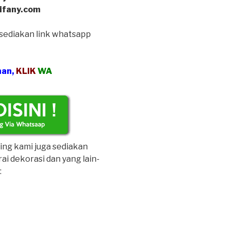
tifany.com
i sediakan link whatsapp
nan,
KLIK
WA
ing kami juga sediakan
rai dekorasi dan yang lain-
: