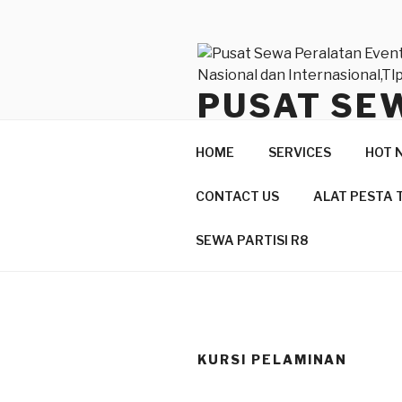
Lompat
ke
konten
PUSAT SE
BERKUALI
HOME
SERVICES
HOT 
INTERNASI
CONTACT US
ALAT PESTA 
Produk Berkualitas Dan Pelay
SEWA PARTISI R8
KURSI PELAMINAN