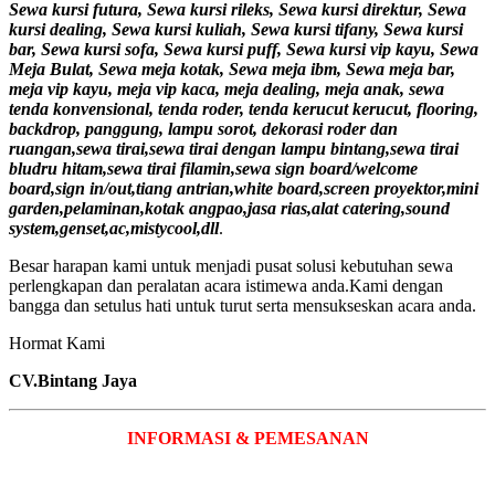
Sewa kursi futura, Sewa kursi rileks, Sewa kursi direktur, Sewa
kursi dealing, Sewa kursi kuliah, Sewa kursi tifany, Sewa kursi
bar, Sewa kursi sofa, Sewa kursi puff, Sewa kursi vip kayu, Sewa
Meja Bulat, Sewa meja kotak, Sewa meja ibm, Sewa meja bar,
meja vip kayu, meja vip kaca, meja dealing, meja anak, sewa
tenda konvensional, tenda roder, tenda kerucut kerucut, flooring,
backdrop, panggung, lampu sorot, dekorasi roder dan
ruangan,sewa tirai,sewa tirai dengan lampu bintang,sewa tirai
bludru hitam,sewa tirai filamin,sewa sign board/welcome
board,sign in/out,tiang antrian,white board,screen proyektor,mini
garden,pelaminan,kotak angpao,jasa rias,alat catering,sound
system,genset,ac,mistycool,dll
.
Besar harapan kami untuk menjadi pusat solusi kebutuhan sewa
perlengkapan dan peralatan acara istimewa anda.Kami dengan
bangga dan setulus hati untuk turut serta mensukseskan acara anda.
Hormat Kami
CV.Bintang Jaya
INFORMASI & PEMESANAN