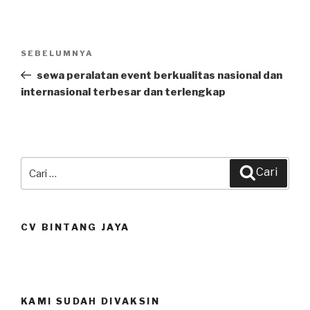
Navigasi
SEBELUMNYA
Pos
pos
Sebelumnya
sewa peralatan event berkualitas nasional dan
internasional terbesar dan terlengkap
Pencarian
Cari
untuk:
CV BINTANG JAYA
KAMI SUDAH DIVAKSIN