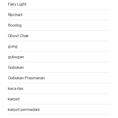
Fairy Light
flipchart
flooring
Ghost Chair
gong
gubugan
Gubukan
Gubukan Prasmanan
kaca rias
karpet
karpet permadani