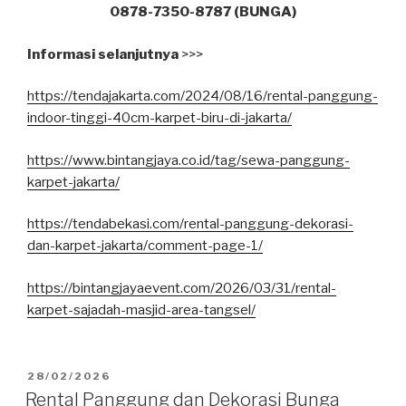
0878-7350-8787 (BUNGA)
Informasi selanjutnya
>>>
https://tendajakarta.com/2024/08/16/rental-panggung-
indoor-tinggi-40cm-karpet-biru-di-jakarta/
https://www.bintangjaya.co.id/tag/sewa-panggung-
karpet-jakarta/
https://tendabekasi.com/rental-panggung-dekorasi-
dan-karpet-jakarta/comment-page-1/
https://bintangjayaevent.com/2026/03/31/rental-
karpet-sajadah-masjid-area-tangsel/
DIPOSKAN
28/02/2026
PADA
Rental Panggung dan Dekorasi Bunga