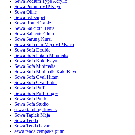
Sewa Podium Type Acrylic
Sewa Podium VIP Kayu
Sewa Qline
Sewa red karpet
Sewa Round Table
Sewa Sailcloth Tents
Sewa Sailtents Cloth
Sewa Sarung Kursi
Sewa Sofa dan Meja VIP Kaca
Sewa Sofa Double
Sewa Sofa Hitam Minimalis
Sewa Sofa Kaki Kayu
Sewa Sofa Minimalis
Sewa Sofa Minimalis Kaki Kayu
Sewa Sofa Oval Hitam
Sewa Sofa Oval Putih
Sewa Sofa Puff
Sewa Sofa Puff Single
Sewa Sofa Putih
Sewa Sofa Studio
sewa standing flowers
Sewa Taplak Meja
Sewa Tenda
Sewa Tenda bazar
sewa tenda cempaka putih