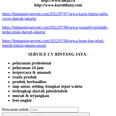
http://www.meja.co
http://www.kursitifany.com
https://bintangjayaevent.com/2022/07/07/sewa-kursi-futura-radja-
cover-daerah-jakarta/
https://bintangjayaevent.com/2022/07/06/sewa-wastafel-portable-
pedal-injak-daerah-jakarta/
https://bintangjayaevent.com/2022/07/04/sewa-bean-bag-tebal-
murah-lokasi-jakarta-pusat/
SERVICE CV BINTANG JAYA
:
pelayanan profesional
pelayanan 24 jam
terpercaya & amanah
ready produk
produk berkualitas
siap antar, setting, bongkar tepat waktu
terlengkap daerah jabodetabek
murah & terjangkau
free ongkir
Pencarian untuk: