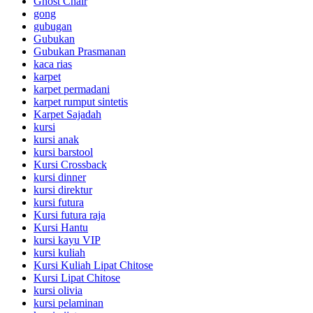
Ghost Chair
gong
gubugan
Gubukan
Gubukan Prasmanan
kaca rias
karpet
karpet permadani
karpet rumput sintetis
Karpet Sajadah
kursi
kursi anak
kursi barstool
Kursi Crossback
kursi dinner
kursi direktur
kursi futura
Kursi futura raja
Kursi Hantu
kursi kayu VIP
kursi kuliah
Kursi Kuliah Lipat Chitose
Kursi Lipat Chitose
kursi olivia
kursi pelaminan