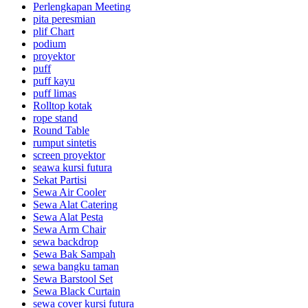
Perlengkapan Meeting
pita peresmian
plif Chart
podium
proyektor
puff
puff kayu
puff limas
Rolltop kotak
rope stand
Round Table
rumput sintetis
screen proyektor
seawa kursi futura
Sekat Partisi
Sewa Air Cooler
Sewa Alat Catering
Sewa Alat Pesta
Sewa Arm Chair
sewa backdrop
Sewa Bak Sampah
sewa bangku taman
Sewa Barstool Set
Sewa Black Curtain
sewa cover kursi futura