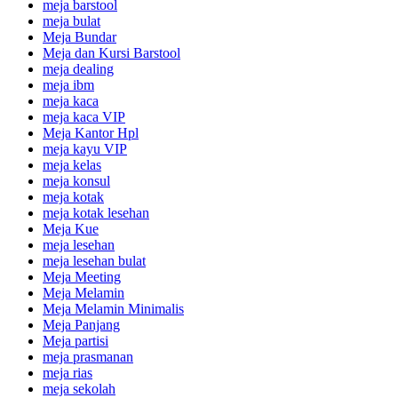
meja barstool
meja bulat
Meja Bundar
Meja dan Kursi Barstool
meja dealing
meja ibm
meja kaca
meja kaca VIP
Meja Kantor Hpl
meja kayu VIP
meja kelas
meja konsul
meja kotak
meja kotak lesehan
Meja Kue
meja lesehan
meja lesehan bulat
Meja Meeting
Meja Melamin
Meja Melamin Minimalis
Meja Panjang
Meja partisi
meja prasmanan
meja rias
meja sekolah