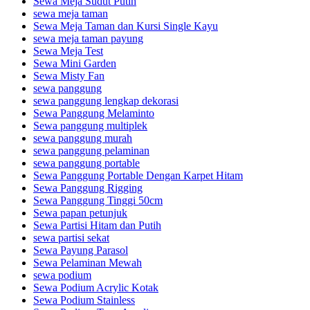
Sewa Meja Sudut Putih
sewa meja taman
Sewa Meja Taman dan Kursi Single Kayu
sewa meja taman payung
Sewa Meja Test
Sewa Mini Garden
Sewa Misty Fan
sewa panggung
sewa panggung lengkap dekorasi
Sewa Panggung Melaminto
Sewa panggung multiplek
sewa panggung murah
sewa panggung pelaminan
sewa panggung portable
Sewa Panggung Portable Dengan Karpet Hitam
Sewa Panggung Rigging
Sewa Panggung Tinggi 50cm
Sewa papan petunjuk
Sewa Partisi Hitam dan Putih
sewa partisi sekat
Sewa Payung Parasol
Sewa Pelaminan Mewah
sewa podium
Sewa Podium Acrylic Kotak
Sewa Podium Stainless