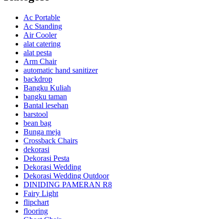
Ac Portable
Ac Standing
Air Cooler
alat catering
alat pesta
Arm Chair
automatic hand sanitizer
backdrop
Bangku Kuliah
bangku taman
Bantal lesehan
barstool
bean bag
Bunga meja
Crossback Chairs
dekorasi
Dekorasi Pesta
Dekorasi Wedding
Dekorasi Wedding Outdoor
DINIDING PAMERAN R8
Fairy Light
flipchart
flooring