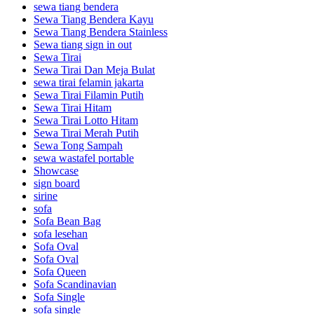
sewa tiang bendera
Sewa Tiang Bendera Kayu
Sewa Tiang Bendera Stainless
Sewa tiang sign in out
Sewa Tirai
Sewa Tirai Dan Meja Bulat
sewa tirai felamin jakarta
Sewa Tirai Filamin Putih
Sewa Tirai Hitam
Sewa Tirai Lotto Hitam
Sewa Tirai Merah Putih
Sewa Tong Sampah
sewa wastafel portable
Showcase
sign board
sirine
sofa
Sofa Bean Bag
sofa lesehan
Sofa Oval
Sofa Oval
Sofa Queen
Sofa Scandinavian
Sofa Single
sofa single