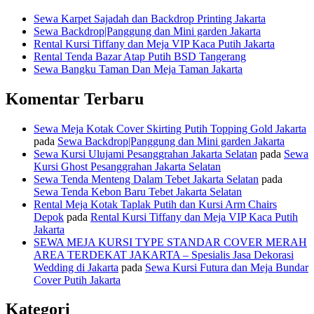
Sewa Karpet Sajadah dan Backdrop Printing Jakarta
Sewa Backdrop|Panggung dan Mini garden Jakarta
Rental Kursi Tiffany dan Meja VIP Kaca Putih Jakarta
Rental Tenda Bazar Atap Putih BSD Tangerang
Sewa Bangku Taman Dan Meja Taman Jakarta
Komentar Terbaru
Sewa Meja Kotak Cover Skirting Putih Topping Gold Jakarta
pada
Sewa Backdrop|Panggung dan Mini garden Jakarta
Sewa Kursi Ulujami Pesanggrahan Jakarta Selatan
pada
Sewa
Kursi Ghost Pesanggrahan Jakarta Selatan
Sewa Tenda Menteng Dalam Tebet Jakarta Selatan
pada
Sewa Tenda Kebon Baru Tebet Jakarta Selatan
Rental Meja Kotak Taplak Putih dan Kursi Arm Chairs
Depok
pada
Rental Kursi Tiffany dan Meja VIP Kaca Putih
Jakarta
SEWA MEJA KURSI TYPE STANDAR COVER MERAH
AREA TERDEKAT JAKARTA – Spesialis Jasa Dekorasi
Wedding di Jakarta
pada
Sewa Kursi Futura dan Meja Bundar
Cover Putih Jakarta
Kategori