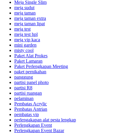
Meja Single Slim
meja sudut
meja taman
meja taman extra
meja taman lipat
meja test
meja test hpl
meja vip kaca
mini garden
misty cool
Paket Alat Prokes
Paket Lamaran
Paket Perlengkapan Meeting
paket pernikahan
panggung
partisi panel photo
partisi R8
partisi ruangan
pelaminan
Pembatas Acrylic
Pembatas Antrian
pembatas vip
perlengakapan alat pesta lengkap
Perlengkapan Event
Perlengkapan Event Bazar