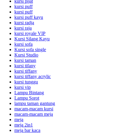
kursi pijat
kursi puff
kursi puff
kursi puff kayu
kursi radja
kursi raja
kursi royale VIP
Kursi Silang Kayu
kursi sofa
Kursi sofa single
Kursi Studio
kursi taman
kursi tifany
kursi tiffany
kursi tiffany acrylic
kursi tunggu
kursi vip
Lampu Bintang
Lampu Sorot
lampu taman gantung
macam-macam kursi
macam-macam meja
meja
meja 2in1
meja bar kaca