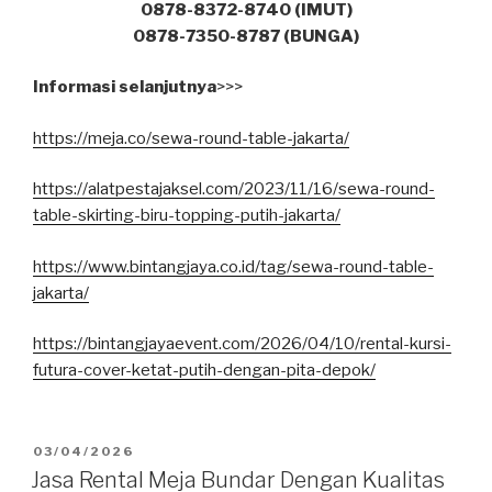
0878-8372-8740 (IMUT)
0878-7350-8787 (BUNGA)
Informasi selanjutnya
>>>
https://meja.co/sewa-round-table-jakarta/
https://alatpestajaksel.com/2023/11/16/sewa-round-
table-skirting-biru-topping-putih-jakarta/
https://www.bintangjaya.co.id/tag/sewa-round-table-
jakarta/
https://bintangjayaevent.com/2026/04/10/rental-kursi-
futura-cover-ketat-putih-dengan-pita-depok/
DIPOSKAN
03/04/2026
PADA
Jasa Rental Meja Bundar Dengan Kualitas