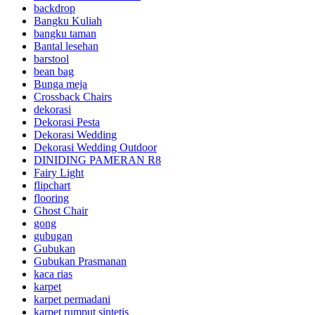
backdrop
Bangku Kuliah
bangku taman
Bantal lesehan
barstool
bean bag
Bunga meja
Crossback Chairs
dekorasi
Dekorasi Pesta
Dekorasi Wedding
Dekorasi Wedding Outdoor
DINIDING PAMERAN R8
Fairy Light
flipchart
flooring
Ghost Chair
gong
gubugan
Gubukan
Gubukan Prasmanan
kaca rias
karpet
karpet permadani
karpet rumput sintetis