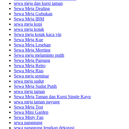
sewa meja dan kursi taman
Sewa Meja Dealing
Sewa Meja Gubukan
Sewa Meja IBM
sewa meja kopi
sewa meja kotak
Sewa meja kotak kaca vip
Sewa Meja Kue
Sewa Meja Lesehan
Sewa Meja Meeting
Sewa meja melaminto putih
Sewa Meja Panjang
Sewa Meja Retro
Sewa Meja Rias
Sewa meja seminar
sewa meja sudut
Sewa Meja Sudut Putih
sewa meja taman
Sewa Meja Taman dan Kursi Single Kayu
sewa meja taman payung
Sewa Meja Test
Sewa Mini Garden
Sewa Misty Fan
sewa panggung
sewa panggung lengkap dekorasi