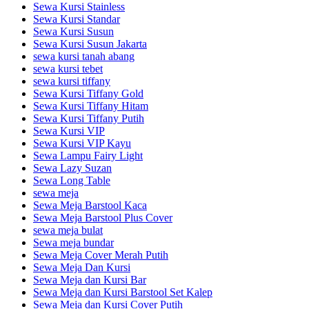
Sewa Kursi Stainless
Sewa Kursi Standar
Sewa Kursi Susun
Sewa Kursi Susun Jakarta
sewa kursi tanah abang
sewa kursi tebet
sewa kursi tiffany
Sewa Kursi Tiffany Gold
Sewa Kursi Tiffany Hitam
Sewa Kursi Tiffany Putih
Sewa Kursi VIP
Sewa Kursi VIP Kayu
Sewa Lampu Fairy Light
Sewa Lazy Suzan
Sewa Long Table
sewa meja
Sewa Meja Barstool Kaca
Sewa Meja Barstool Plus Cover
sewa meja bulat
Sewa meja bundar
Sewa Meja Cover Merah Putih
Sewa Meja Dan Kursi
Sewa Meja dan Kursi Bar
Sewa Meja dan Kursi Barstool Set Kalep
Sewa Meja dan Kursi Cover Putih