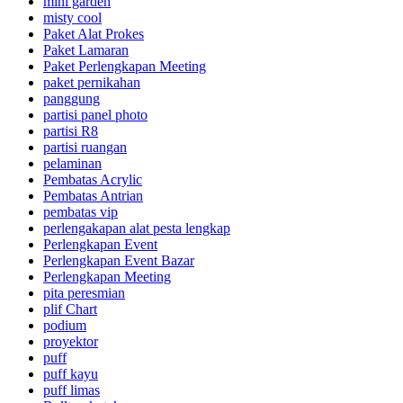
mini garden
misty cool
Paket Alat Prokes
Paket Lamaran
Paket Perlengkapan Meeting
paket pernikahan
panggung
partisi panel photo
partisi R8
partisi ruangan
pelaminan
Pembatas Acrylic
Pembatas Antrian
pembatas vip
perlengakapan alat pesta lengkap
Perlengkapan Event
Perlengkapan Event Bazar
Perlengkapan Meeting
pita peresmian
plif Chart
podium
proyektor
puff
puff kayu
puff limas