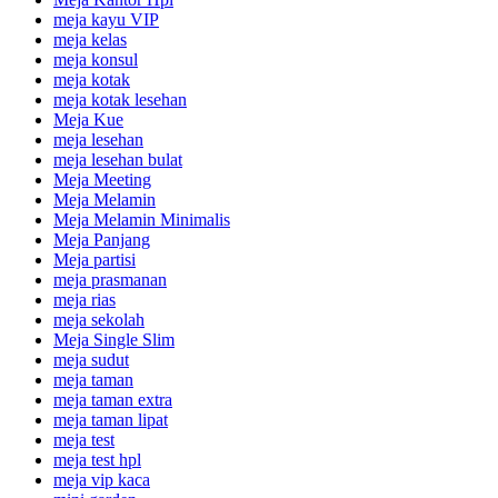
meja kayu VIP
meja kelas
meja konsul
meja kotak
meja kotak lesehan
Meja Kue
meja lesehan
meja lesehan bulat
Meja Meeting
Meja Melamin
Meja Melamin Minimalis
Meja Panjang
Meja partisi
meja prasmanan
meja rias
meja sekolah
Meja Single Slim
meja sudut
meja taman
meja taman extra
meja taman lipat
meja test
meja test hpl
meja vip kaca