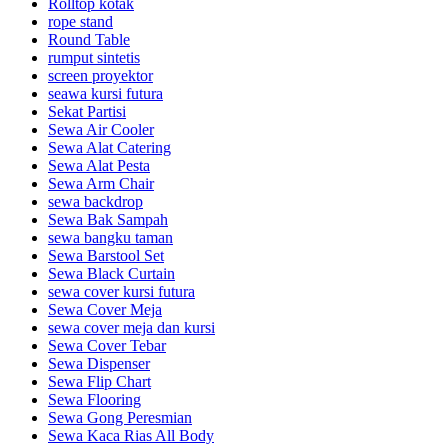
Rolltop kotak
rope stand
Round Table
rumput sintetis
screen proyektor
seawa kursi futura
Sekat Partisi
Sewa Air Cooler
Sewa Alat Catering
Sewa Alat Pesta
Sewa Arm Chair
sewa backdrop
Sewa Bak Sampah
sewa bangku taman
Sewa Barstool Set
Sewa Black Curtain
sewa cover kursi futura
Sewa Cover Meja
sewa cover meja dan kursi
Sewa Cover Tebar
Sewa Dispenser
Sewa Flip Chart
Sewa Flooring
Sewa Gong Peresmian
Sewa Kaca Rias All Body