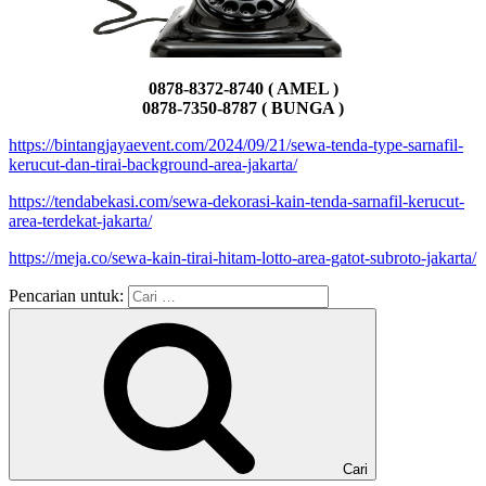
0878-8372-8740 ( AMEL )
0878-7350-8787 ( BUNGA )
https://bintangjayaevent.com/2024/09/21/sewa-tenda-type-sarnafil-
kerucut-dan-tirai-background-area-jakarta/
https://tendabekasi.com/sewa-dekorasi-kain-tenda-sarnafil-kerucut-
area-terdekat-jakarta/
https://meja.co/sewa-kain-tirai-hitam-lotto-area-gatot-subroto-jakarta/
Pencarian untuk:
Cari