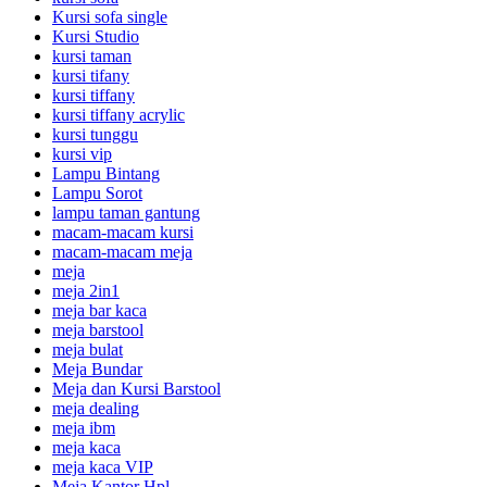
Kursi sofa single
Kursi Studio
kursi taman
kursi tifany
kursi tiffany
kursi tiffany acrylic
kursi tunggu
kursi vip
Lampu Bintang
Lampu Sorot
lampu taman gantung
macam-macam kursi
macam-macam meja
meja
meja 2in1
meja bar kaca
meja barstool
meja bulat
Meja Bundar
Meja dan Kursi Barstool
meja dealing
meja ibm
meja kaca
meja kaca VIP
Meja Kantor Hpl