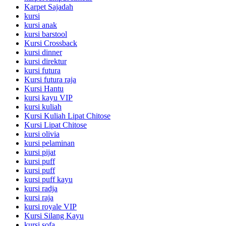
Karpet Sajadah
kursi
kursi anak
kursi barstool
Kursi Crossback
kursi dinner
kursi direktur
kursi futura
Kursi futura raja
Kursi Hantu
kursi kayu VIP
kursi kuliah
Kursi Kuliah Lipat Chitose
Kursi Lipat Chitose
kursi olivia
kursi pelaminan
kursi pijat
kursi puff
kursi puff
kursi puff kayu
kursi radja
kursi raja
kursi royale VIP
Kursi Silang Kayu
kursi sofa