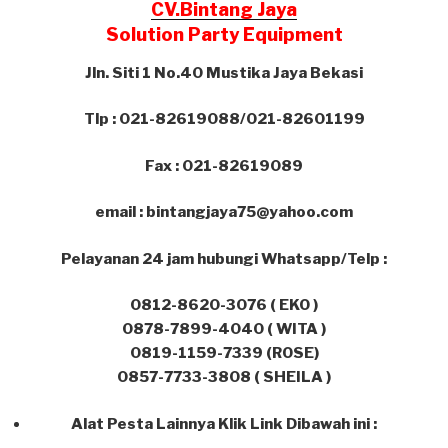
CV.Bintang Jaya
Solution Party Equipment
Jln. Siti 1 No.40 Mustika Jaya Bekasi
Tlp : 021-82619088/021-82601199
Fax : 021-82619089
email : bintangjaya75@yahoo.com
Pelayanan 24 jam hubungi Whatsapp/Telp :
0812-8620-3076 ( EKO )
0878-7899-4040 ( WITA )
0819-1159-7339 (ROSE)
0857-7733-3808 ( SHEILA )
Alat Pesta Lainnya Klik Link Dibawah ini :