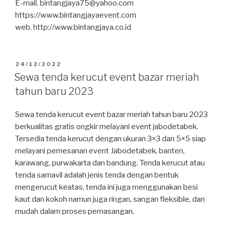
E-mail. bintangjaya75@yahoo.com
https://www.bintangjayaevent.com
web. http://www.bintangjaya.co.id
DIPOSKAN
24/12/2022
PADA
Sewa tenda kerucut event bazar meriah
tahun baru 2023
Sewa tenda kerucut event bazar meriah tahun baru 2023
berkualitas gratis ongkir melayani event jabodetabek.
Tersedia tenda kerucut dengan ukuran 3×3 dan 5×5 siap
melayani pemesanan event Jabodetabek, banten,
karawang, purwakarta dan bandung. Tenda kerucut atau
tenda sarnavil adalah jenis tenda dengan bentuk
mengerucut keatas, tenda ini juga menggunakan besi
kaut dan kokoh namun juga ringan, sangan fleksible, dan
mudah dalam proses pemasangan.