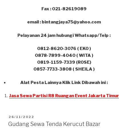
Fax : 021-82619089
email : bintangjaya75@yahoo.com
Pelayanan 24 jam hubungi Whatsapp/Telp :
0812-8620-3076 ( EKO )
0878-7899-4040 ( WITA )
0819-1159-7339 (ROSE)
0857-7733-3808 ( SHEILA )
Alat Pesta Lainnya Klik Link Dibawah ini :
Jasa Sewa Partisi R8 Ruangan Event Jakarta Timur
DIPOSKAN
26/11/2022
PADA
Gudang Sewa Tenda Kerucut Bazar