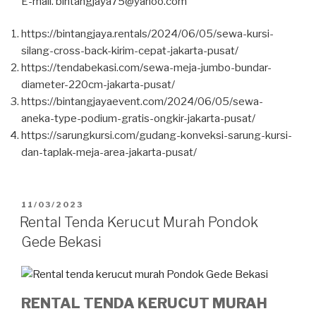
E-mail. bintangjaya75@yahoo.com
https://bintangjaya.rentals/2024/06/05/sewa-kursi-
silang-cross-back-kirim-cepat-jakarta-pusat/
https://tendabekasi.com/sewa-meja-jumbo-bundar-
diameter-220cm-jakarta-pusat/
https://bintangjayaevent.com/2024/06/05/sewa-
aneka-type-podium-gratis-ongkir-jakarta-pusat/
https://sarungkursi.com/gudang-konveksi-sarung-kursi-
dan-taplak-meja-area-jakarta-pusat/
DIPOSKAN
11/03/2023
PADA
Rental Tenda Kerucut Murah Pondok
Gede Bekasi
RENTAL TENDA KERUCUT MURAH