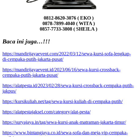
0812-8620-3076 ( EKO )
0878-7899-4040 ( WITA )
0857-7733-3808 ( SHEILA )
Baca ini juga…!!!
https://mandirijayaevent.com/2022/03/12/sewa-kursi-sofa-lengkap-
di-cempaka-putih-jakarta-pusat/
https://mandirijayaevent.id/2023/06/16/sewa-kursi-crossback-
cempaka-putih-jakarta-pusat/
https://alatpesta.id/2023/02/28/sewa-kursi-crossback-cempaka-putih-
jakpus/
https://kursikuliah.net/tag/sewa-kursi-kuliah-di-cempaka-putih/
https://alatpestajaksel.com/category/alat-pesta/
https://suryajaya.in/tag/sewa-kursi-anak-matraman-jakarta-timur/
https://www.bintangjaya.co.id/sewa-sofa-dan-meja-vip-cempaka-