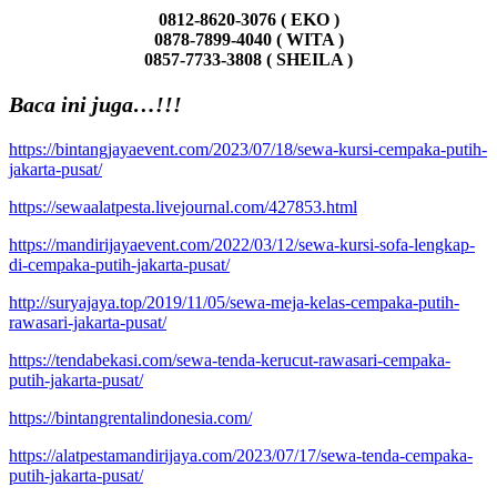
0812-8620-3076 ( EKO )
0878-7899-4040 ( WITA )
0857-7733-3808 ( SHEILA )
Baca ini juga…!!!
https://bintangjayaevent.com/2023/07/18/sewa-kursi-cempaka-putih-
jakarta-pusat/
https://sewaalatpesta.livejournal.com/427853.html
https://mandirijayaevent.com/2022/03/12/sewa-kursi-sofa-lengkap-
di-cempaka-putih-jakarta-pusat/
http://suryajaya.top/2019/11/05/sewa-meja-kelas-cempaka-putih-
rawasari-jakarta-pusat/
https://tendabekasi.com/sewa-tenda-kerucut-rawasari-cempaka-
putih-jakarta-pusat/
https://bintangrentalindonesia.com/
https://alatpestamandirijaya.com/2023/07/17/sewa-tenda-cempaka-
putih-jakarta-pusat/