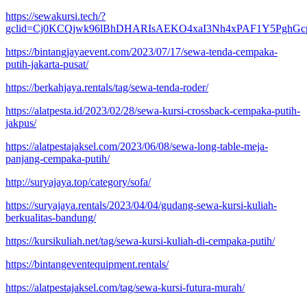
https://sewakursi.tech/?
gclid=Cj0KCQjwk96lBhDHARIsAEKO4xaI3Nh4xPAF1Y5PghGc
https://bintangjayaevent.com/2023/07/17/sewa-tenda-cempaka-
putih-jakarta-pusat/
https://berkahjaya.rentals/tag/sewa-tenda-roder/
https://alatpesta.id/2023/02/28/sewa-kursi-crossback-cempaka-putih-
jakpus/
https://alatpestajaksel.com/2023/06/08/sewa-long-table-meja-
panjang-cempaka-putih/
http://suryajaya.top/category/sofa/
https://suryajaya.rentals/2023/04/04/gudang-sewa-kursi-kuliah-
berkualitas-bandung/
https://kursikuliah.net/tag/sewa-kursi-kuliah-di-cempaka-putih/
https://bintangeventequipment.rentals/
https://alatpestajaksel.com/tag/sewa-kursi-futura-murah/