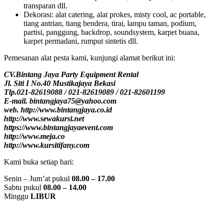
transparan dll.
Dekorasi: alat catering, alat prokes, misty cool, ac portable,
tiang antrian, tiang bendera, tirai, lampu taman, podium,
partisi, panggung, backdrop, soundsystem, karpet buana,
karpet permadani, rumput sintetis dll.
Pemesanan alat pesta kami, kunjungi alamat berikut ini:
CV.Bintang Jaya Party Equipment Rental
Jl. Siti I No.40 Mustikajaya Bekasi
Tlp.021-82619088 / 021-82619089 / 021-82601199
E-mail. bintangjaya75@yahoo.com
web. http://www.bintangjaya.co.id
http://www.sewakursi.net
https://www.bintangjayaevent.com
http://www.meja.co
http://www.kursitifany.com
Kami buka setiap hari:
Senin – Jum’at pukul
08.00 – 17.00
Sabtu pukul
08.00 – 14.00
Minggu
LIBUR