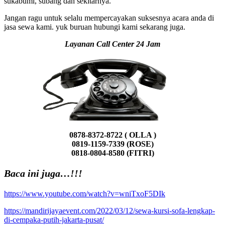
sukabumi, subang dan sekitarnya.
Jangan ragu untuk selalu mempercayakan suksesnya acara anda di
jasa sewa kami. yuk buruan hubungi kami sekarang juga.
Layanan Call Center 24 Jam
0878-8372-8722 ( OLLA )
0819-1159-7339 (ROSE)
0818-0804-8580 (FITRI)
Baca ini juga…!!!
https://www.youtube.com/watch?v=wniTxoF5DIk
https://mandirijayaevent.com/2022/03/12/sewa-kursi-sofa-lengkap-
di-cempaka-putih-jakarta-pusat/