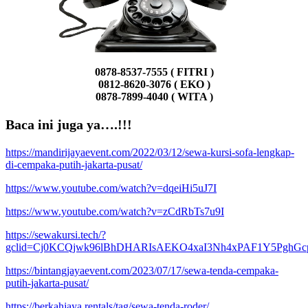
0878-8537-7555 ( FITRI )
0812-8620-3076 ( EKO )
0878-7899-4040 ( WITA )
Baca ini juga ya….!!!
https://mandirijayaevent.com/2022/03/12/sewa-kursi-sofa-lengkap-
di-cempaka-putih-jakarta-pusat/
https://www.youtube.com/watch?v=dqeiHi5uJ7I
https://www.youtube.com/watch?v=zCdRbTs7u9I
https://sewakursi.tech/?
gclid=Cj0KCQjwk96lBhDHARIsAEKO4xaI3Nh4xPAF1Y5PghGc
https://bintangjayaevent.com/2023/07/17/sewa-tenda-cempaka-
putih-jakarta-pusat/
https://berkahjaya.rentals/tag/sewa-tenda-roder/