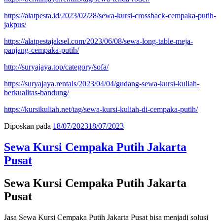
https://alatpesta.id/2023/02/28/sewa-kursi-crossback-cempaka-putih-
jakpus/
https://alatpestajaksel.com/2023/06/08/sewa-long-table-meja-
panjang-cempaka-putih/
http://suryajaya.top/category/sofa/
https://suryajaya.rentals/2023/04/04/gudang-sewa-kursi-kuliah-
berkualitas-bandung/
https://kursikuliah.net/tag/sewa-kursi-kuliah-di-cempaka-putih/
Diposkan pada
18/07/2023
18/07/2023
Sewa Kursi Cempaka Putih Jakarta
Pusat
Sewa Kursi Cempaka Putih Jakarta
Pusat
Jasa Sewa Kursi Cempaka Putih Jakarta Pusat bisa menjadi solusi