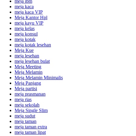
meja ibm
meja kaca
meja kaca VIP
Meja Kantor Hpl
meja kayu VIP
meja kelas
meja konsul
meja kotak
meja kotak lesehan
Meja Kue
meja lesehan
meja lesehan bulat
Meja Meeting
Meja Melamin
Meja Melamin Minimalis
Meja Panjang
Meja partisi
meja prasmanan
meja rias
meja sekolah
Meja Single Slim
meja sudut
meja taman
meja taman extra
meja taman lipat