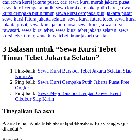
cari sewa kursi jakarta pusat
,
cari sewa kursi murah jakarta pusat
,
sewa kursi cempaka putih
,
sewa kursi cempaka putih barat
,
sewa
kursi cempaka putih timur
,
sewa kursi cempaka putij jakarta pusat
,
sewa kursi futura jakarta selatan
,
sewa kursi futura tebet
,
sewa kursi
jakarta pusat
,
sewa kursi jakarta pusat sewa kursi
,
sewa kursi
rawasari
,
sewa kursi tebet
,
sewa kursi tebet jakarta selatan
,
sewa
kursi tebet timur
,
sewa kursi tebet timur jakarta selatan
3 Balasan untuk “Sewa Kursi Tebet
Timur Tebet Jakarta Selatan”
Ping-balik:
Sewa Kursi Barstool Tebet Jakarta Selatan Siap
Kirim 24
Ping-balik:
Sewa Kursi Cempaka Putih Jakarta Pusat Free
Ongkir
Ping-balik:
Sewa Meja Barstool Dengan Cover Event
Cibubur Siap Kirim
Tinggalkan Balasan
Alamat email Anda tidak akan dipublikasikan.
Ruas yang wajib
ditandai
*
Komentar