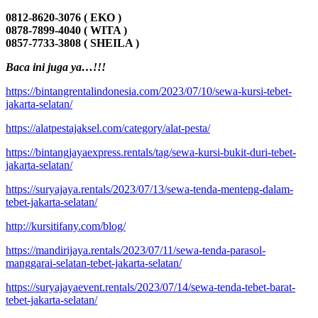
0812-8620-3076 ( EKO )
0878-7899-4040 ( WITA )
0857-7733-3808 ( SHEILA )
Baca ini juga ya…!!!
https://bintangrentalindonesia.com/2023/07/10/sewa-kursi-tebet-
jakarta-selatan/
https://alatpestajaksel.com/category/alat-pesta/
https://bintangjayaexpress.rentals/tag/sewa-kursi-bukit-duri-tebet-
jakarta-selatan/
https://suryajaya.rentals/2023/07/13/sewa-tenda-menteng-dalam-
tebet-jakarta-selatan/
http://kursitifany.com/blog/
https://mandirijaya.rentals/2023/07/11/sewa-tenda-parasol-
manggarai-selatan-tebet-jakarta-selatan/
https://suryajayaevent.rentals/2023/07/14/sewa-tenda-tebet-barat-
tebet-jakarta-selatan/