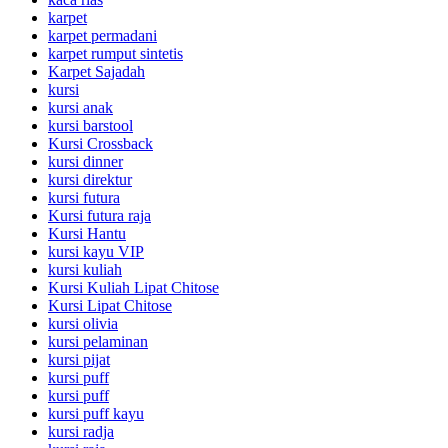
karpet
karpet permadani
karpet rumput sintetis
Karpet Sajadah
kursi
kursi anak
kursi barstool
Kursi Crossback
kursi dinner
kursi direktur
kursi futura
Kursi futura raja
Kursi Hantu
kursi kayu VIP
kursi kuliah
Kursi Kuliah Lipat Chitose
Kursi Lipat Chitose
kursi olivia
kursi pelaminan
kursi pijat
kursi puff
kursi puff
kursi puff kayu
kursi radja