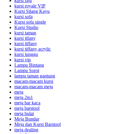
kursi raja
kursi royale VIP
Kursi Silang Kayu
kursi sofa
Kursi sofa single
Kursi Studio
kursi taman
kursi tifany
kursi tiffany
kursi tiffany acrylic
kursi tunggu
kursi vip
Lampu Bintang
Lampu Sorot
lampu taman gantung
macam-macam kursi
macam-macam meja
meja
meja 2in1
meja bar kaca
meja barstool
meja bulat
Meja Bundar
Meja dan Kursi Barstool
meja dealing