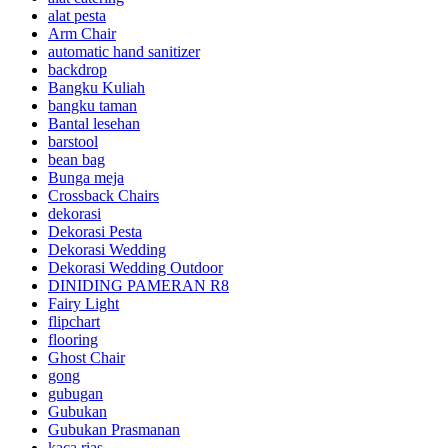
alat pesta
Arm Chair
automatic hand sanitizer
backdrop
Bangku Kuliah
bangku taman
Bantal lesehan
barstool
bean bag
Bunga meja
Crossback Chairs
dekorasi
Dekorasi Pesta
Dekorasi Wedding
Dekorasi Wedding Outdoor
DINIDING PAMERAN R8
Fairy Light
flipchart
flooring
Ghost Chair
gong
gubugan
Gubukan
Gubukan Prasmanan
kaca rias