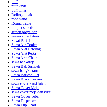
puff
puff kayu
puff limas
Rolltop kotak
rope stand
Round Table
rumput sintetis
screen proyektor
seawa kursi futura
Sekat Partisi
Sewa Air Cooler
Sewa Alat Catering
Sewa Alat Pesta
Sewa Arm Chair
sewa backdrop
Sewa Bak Sampah
sewa bangku taman
Sewa Barstool Set
Sewa Black Curtain
sewa cover kursi futura
Sewa Cover Meja
sewa cover meja dan kursi
Sewa Cover Tebar
Sewa Dispenser
Sewa Flip Chart