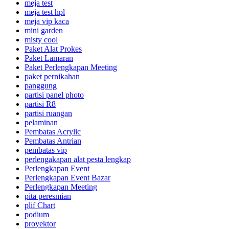
meja test
meja test hpl
meja vip kaca
mini garden
misty cool
Paket Alat Prokes
Paket Lamaran
Paket Perlengkapan Meeting
paket pernikahan
panggung
partisi panel photo
partisi R8
partisi ruangan
pelaminan
Pembatas Acrylic
Pembatas Antrian
pembatas vip
perlengakapan alat pesta lengkap
Perlengkapan Event
Perlengkapan Event Bazar
Perlengkapan Meeting
pita peresmian
plif Chart
podium
proyektor