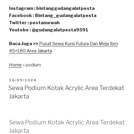
Instagram : bintanggudangalatpesta
Facebook : Bintang_gudangalatpesta
Twitter : pestamewah
Youtobe : @gudangalatpesta9591
Baca Juga >>
Pusat Sewa Kursi Futura Dan Meja Ibm
45×180 Area Jakarta
Home
»
podium
DIPOSKAN
26/09/2024
PADA
Sewa Podium Kotak Acrylic Area Terdekat
Jakarta
Sewa Podium Kotak Acrylic Area Terdekat
Jakarta