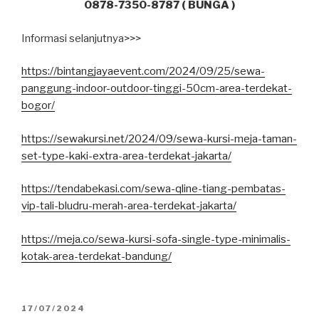
0878-7350-8787 ( BUNGA )
Informasi selanjutnya>>>
https://bintangjayaevent.com/2024/09/25/sewa-
panggung-indoor-outdoor-tinggi-50cm-area-terdekat-
bogor/
https://sewakursi.net/2024/09/sewa-kursi-meja-taman-
set-type-kaki-extra-area-terdekat-jakarta/
https://tendabekasi.com/sewa-qline-tiang-pembatas-
vip-tali-bludru-merah-area-terdekat-jakarta/
https://meja.co/sewa-kursi-sofa-single-type-minimalis-
kotak-area-terdekat-bandung/
DIPOSKAN
17/07/2024