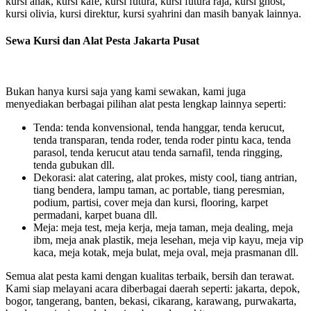
kursi anak, kursi kafe, kursi futura, kursi futura raja, kursi ghost,
kursi olivia, kursi direktur, kursi syahrini dan masih banyak lainnya.
Sewa Kursi dan Alat Pesta Jakarta Pusat
Bukan hanya kursi saja yang kami sewakan, kami juga
menyediakan berbagai pilihan alat pesta lengkap lainnya seperti:
Tenda: tenda konvensional, tenda hanggar, tenda kerucut,
tenda transparan, tenda roder, tenda roder pintu kaca, tenda
parasol, tenda kerucut atau tenda sarnafil, tenda ringging,
tenda gubukan dll.
Dekorasi: alat catering, alat prokes, misty cool, tiang antrian,
tiang bendera, lampu taman, ac portable, tiang peresmian,
podium, partisi, cover meja dan kursi, flooring, karpet
permadani, karpet buana dll.
Meja: meja test, meja kerja, meja taman, meja dealing, meja
ibm, meja anak plastik, meja lesehan, meja vip kayu, meja vip
kaca, meja kotak, meja bulat, meja oval, meja prasmanan dll.
Semua alat pesta kami dengan kualitas terbaik, bersih dan terawat.
Kami siap melayani acara diberbagai daerah seperti: jakarta, depok,
bogor, tangerang, banten, bekasi, cikarang, karawang, purwakarta,