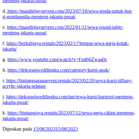
menteng-jakarta-pusat/
d.
https://mandirijayaevent.com/2023/07/18/sewa-tenda-untuk-hut-
ri-gondangdia-menteng-jakarta-pusat/
e.
https://mandirijayaevent.com/2022/01/11/sewa-round-table-
menteng-jakarta-pusat/
f.
https://berkahjaya.rentals/2023/02/17/tempat-sewa-meja-kotak-
jakarta/
g.
https://www.youtube.com/watch?v=Fml66Zwaa0s
h.
https://dekorasiweddingku.com/category/kursi-anak/
i.
https://bintangsaranaevent.rentals/2023/02/20/sewa-kursi-tiffany-
acrylic-jakarta-selatan/
j.
https://dekorasiweddingku.com/tag/sewa-kursi-barstool-menteng-
jakarta-pusat/
k.
https://bintangjaya.rentals/2023/07/12/sewa-meja-cikini-menteng-
jakarta-pusat/
Diposkan pada
15/08/2023
15/08/2023