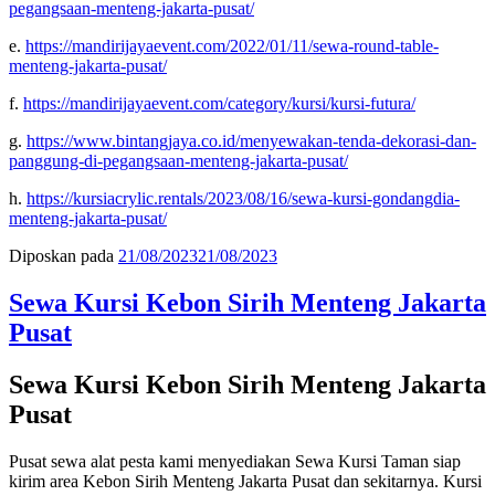
pegangsaan-menteng-jakarta-pusat/
e.
https://mandirijayaevent.com/2022/01/11/sewa-round-table-
menteng-jakarta-pusat/
f.
https://mandirijayaevent.com/category/kursi/kursi-futura/
g.
https://www.bintangjaya.co.id/menyewakan-tenda-dekorasi-dan-
panggung-di-pegangsaan-menteng-jakarta-pusat/
h.
https://kursiacrylic.rentals/2023/08/16/sewa-kursi-gondangdia-
menteng-jakarta-pusat/
Diposkan pada
21/08/2023
21/08/2023
Sewa Kursi Kebon Sirih Menteng Jakarta
Pusat
Sewa Kursi Kebon Sirih Menteng Jakarta
Pusat
Pusat sewa alat pesta kami menyediakan Sewa Kursi Taman siap
kirim area Kebon Sirih Menteng Jakarta Pusat dan sekitarnya. Kursi