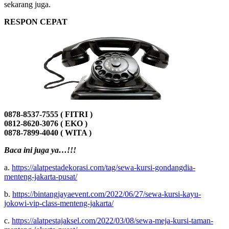
sekarang juga.
RESPON CEPAT
0878-8537-7555 ( FITRI )
0812-8620-3076 ( EKO )
0878-7899-4040 ( WITA )
Baca ini juga ya…!!!
a.
https://alatpestadekorasi.com/tag/sewa-kursi-gondangdia-
menteng-jakarta-pusat/
b.
https://bintangjayaevent.com/2022/06/27/sewa-kursi-kayu-
jokowi-vip-class-menteng-jakarta/
c.
https://alatpestajaksel.com/2022/03/08/sewa-meja-kursi-taman-