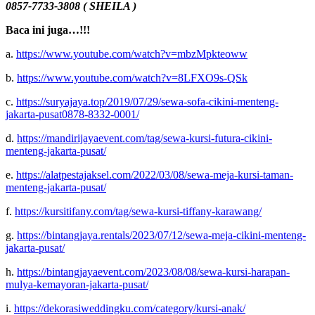
0857-7733-3808 ( SHEILA )
Baca ini juga…!!!
a.
https://www.youtube.com/watch?v=mbzMpkteoww
b.
https://www.youtube.com/watch?v=8LFXO9s-QSk
c.
https://suryajaya.top/2019/07/29/sewa-sofa-cikini-menteng-
jakarta-pusat0878-8332-0001/
d.
https://mandirijayaevent.com/tag/sewa-kursi-futura-cikini-
menteng-jakarta-pusat/
e.
https://alatpestajaksel.com/2022/03/08/sewa-meja-kursi-taman-
menteng-jakarta-pusat/
f.
https://kursitifany.com/tag/sewa-kursi-tiffany-karawang/
g.
https://bintangjaya.rentals/2023/07/12/sewa-meja-cikini-menteng-
jakarta-pusat/
h.
https://bintangjayaevent.com/2023/08/08/sewa-kursi-harapan-
mulya-kemayoran-jakarta-pusat/
i.
https://dekorasiweddingku.com/category/kursi-anak/