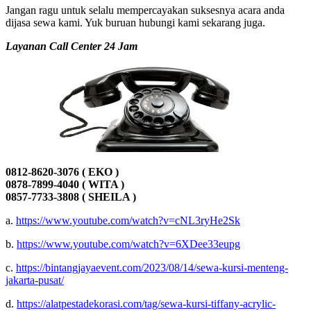
Jangan ragu untuk selalu mempercayakan suksesnya acara anda
dijasa sewa kami. Yuk buruan hubungi kami sekarang juga.
Layanan Call Center 24 Jam
0812-8620-3076 ( EKO )
0878-7899-4040 ( WITA )
0857-7733-3808 ( SHEILA )
a.
https://www.youtube.com/watch?v=cNL3ryHe2Sk
b.
https://www.youtube.com/watch?v=6XDee33eupg
c.
https://bintangjayaevent.com/2023/08/14/sewa-kursi-menteng-
jakarta-pusat/
d.
https://alatpestadekorasi.com/tag/sewa-kursi-tiffany-acrylic-