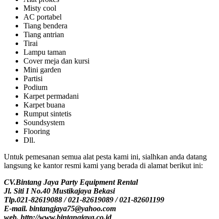
Misty cool
AC portabel
Tiang bendera
Tiang antrian
Tirai
Lampu taman
Cover meja dan kursi
Mini garden
Partisi
Podium
Karpet permadani
Karpet buana
Rumput sintetis
Soundsystem
Flooring
Dll.
Untuk pemesanan semua alat pesta kami ini, sialhkan anda datang
langsung ke kantor resmi kami yang berada di alamat berikut ini:
CV.Bintang Jaya Party Equipment Rental
Jl. Siti I No.40 Mustikajaya Bekasi
Tlp.021-82619088 / 021-82619089 / 021-82601199
E-mail. bintangjaya75@yahoo.com
web. http://www.bintangjaya.co.id