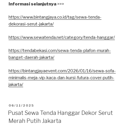
Informasi selanjutnya
>>>
https://www.bintangjaya.co.id/tag/sewa-tenda-
dekorasi-serut-jakarta/
https://www.sewatenda.net/category/tenda-hanggar/
https://tendabekasi.com/sewa-tenda-plafon-murah-
banget-daerah-jakarta/
https://bintangjayaevent.com/2026/01/16/sewa-sofa-
minimalis-meja-vip-kaca-dan-kursi-futura-cover-putih-
jakarta/
DIPOSKAN
06/11/2025
PADA
Pusat Sewa Tenda Hanggar Dekor Serut
Merah Putih Jakarta