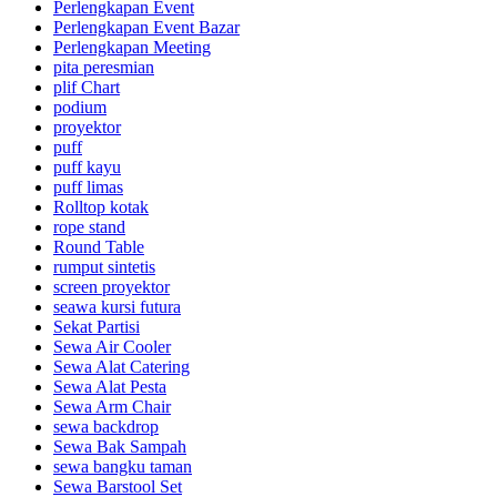
Perlengkapan Event
Perlengkapan Event Bazar
Perlengkapan Meeting
pita peresmian
plif Chart
podium
proyektor
puff
puff kayu
puff limas
Rolltop kotak
rope stand
Round Table
rumput sintetis
screen proyektor
seawa kursi futura
Sekat Partisi
Sewa Air Cooler
Sewa Alat Catering
Sewa Alat Pesta
Sewa Arm Chair
sewa backdrop
Sewa Bak Sampah
sewa bangku taman
Sewa Barstool Set