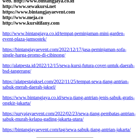
web. http://www.bintangjaya.co.id
http://www.sewakursi.net
https://www.bintangjayaevent.com
http://www.meja.co
http://www.kursitifany.com
http://www.bintangjaya.co.id/tempat-peminjaman-mini-garden-
event-plaza-jamsostek/
https://bintangjayaevent.com/2022/12/17/jasa-peminjaman-sofa-
single-harga-promo-di-cibinong/
http://alatpesta.id/2022/12/15/sewa-kursi-futura-cover-untuk-daerah-
bsd-tangerang/
https://alatpestajaksel.com/2022/11/25/tempat-sewa-tiang-antrian-
sabuk-merah-daerah-jaksel/
https://www.bintangjaya.co.id/sewa-tiang-antrian-jenis-sabuk-gratis-
ongkir-jakarta/
https://suryajayaevent.com/2022/02/23/sewa-tiang-pembatas-antrian-
sabuk-murah-kelapa-gading-jakarta-utara/
https://bintangjayaevent.com/tag/sewa-sabuk-tiang-antrian-jakarta/