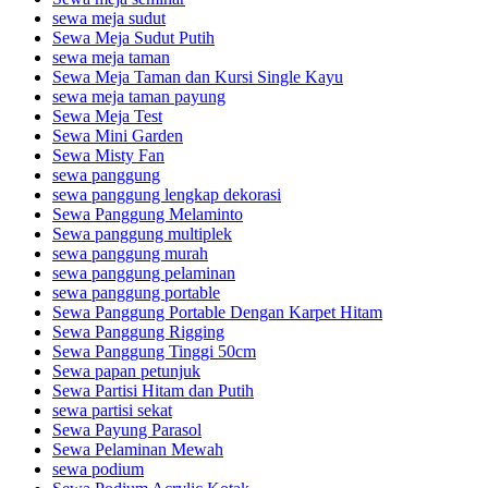
sewa meja sudut
Sewa Meja Sudut Putih
sewa meja taman
Sewa Meja Taman dan Kursi Single Kayu
sewa meja taman payung
Sewa Meja Test
Sewa Mini Garden
Sewa Misty Fan
sewa panggung
sewa panggung lengkap dekorasi
Sewa Panggung Melaminto
Sewa panggung multiplek
sewa panggung murah
sewa panggung pelaminan
sewa panggung portable
Sewa Panggung Portable Dengan Karpet Hitam
Sewa Panggung Rigging
Sewa Panggung Tinggi 50cm
Sewa papan petunjuk
Sewa Partisi Hitam dan Putih
sewa partisi sekat
Sewa Payung Parasol
Sewa Pelaminan Mewah
sewa podium