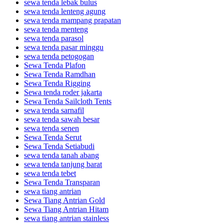
sewa tenda lebak bulus
sewa tenda lenteng agung
sewa tenda mampang prapatan
sewa tenda menteng
sewa tenda parasol
sewa tenda pasar minggu
sewa tenda petogogan
Sewa Tenda Plafon
Sewa Tenda Ramdhan
Sewa Tenda Rigging
Sewa tenda roder jakarta
Sewa Tenda Sailcloth Tents
sewa tenda sarnafil
sewa tenda sawah besar
sewa tenda senen
Sewa Tenda Serut
Sewa Tenda Setiabudi
sewa tenda tanah abang
sewa tenda tanjung barat
sewa tenda tebet
Sewa Tenda Transparan
sewa tiang antrian
Sewa Tiang Antrian Gold
Sewa Tiang Antrian Hitam
sewa tiang antrian stainless