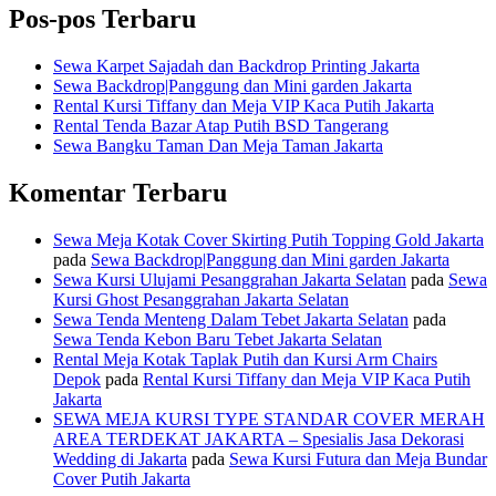
Pos-pos Terbaru
Sewa Karpet Sajadah dan Backdrop Printing Jakarta
Sewa Backdrop|Panggung dan Mini garden Jakarta
Rental Kursi Tiffany dan Meja VIP Kaca Putih Jakarta
Rental Tenda Bazar Atap Putih BSD Tangerang
Sewa Bangku Taman Dan Meja Taman Jakarta
Komentar Terbaru
Sewa Meja Kotak Cover Skirting Putih Topping Gold Jakarta
pada
Sewa Backdrop|Panggung dan Mini garden Jakarta
Sewa Kursi Ulujami Pesanggrahan Jakarta Selatan
pada
Sewa
Kursi Ghost Pesanggrahan Jakarta Selatan
Sewa Tenda Menteng Dalam Tebet Jakarta Selatan
pada
Sewa Tenda Kebon Baru Tebet Jakarta Selatan
Rental Meja Kotak Taplak Putih dan Kursi Arm Chairs
Depok
pada
Rental Kursi Tiffany dan Meja VIP Kaca Putih
Jakarta
SEWA MEJA KURSI TYPE STANDAR COVER MERAH
AREA TERDEKAT JAKARTA – Spesialis Jasa Dekorasi
Wedding di Jakarta
pada
Sewa Kursi Futura dan Meja Bundar
Cover Putih Jakarta