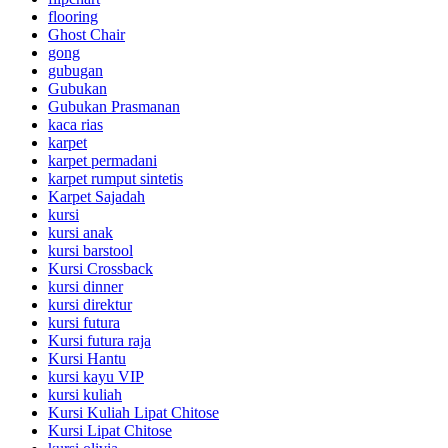
flooring
Ghost Chair
gong
gubugan
Gubukan
Gubukan Prasmanan
kaca rias
karpet
karpet permadani
karpet rumput sintetis
Karpet Sajadah
kursi
kursi anak
kursi barstool
Kursi Crossback
kursi dinner
kursi direktur
kursi futura
Kursi futura raja
Kursi Hantu
kursi kayu VIP
kursi kuliah
Kursi Kuliah Lipat Chitose
Kursi Lipat Chitose