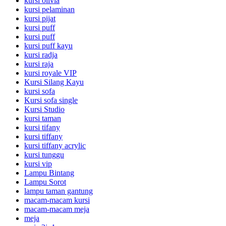
kursi olivia
kursi pelaminan
kursi pijat
kursi puff
kursi puff
kursi puff kayu
kursi radja
kursi raja
kursi royale VIP
Kursi Silang Kayu
kursi sofa
Kursi sofa single
Kursi Studio
kursi taman
kursi tifany
kursi tiffany
kursi tiffany acrylic
kursi tunggu
kursi vip
Lampu Bintang
Lampu Sorot
lampu taman gantung
macam-macam kursi
macam-macam meja
meja