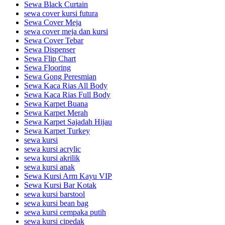
Sewa Black Curtain
sewa cover kursi futura
Sewa Cover Meja
sewa cover meja dan kursi
Sewa Cover Tebar
Sewa Dispenser
Sewa Flip Chart
Sewa Flooring
Sewa Gong Peresmian
Sewa Kaca Rias All Body
Sewa Kaca Rias Full Body
Sewa Karpet Buana
Sewa Karpet Merah
Sewa Karpet Sajadah Hijau
Sewa Karpet Turkey
sewa kursi
sewa kursi acrylic
sewa kursi akrilik
sewa kursi anak
Sewa Kursi Arm Kayu VIP
Sewa Kursi Bar Kotak
sewa kursi barstool
sewa kursi bean bag
sewa kursi cempaka putih
sewa kursi cipedak