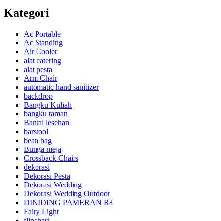
Kategori
Ac Portable
Ac Standing
Air Cooler
alat catering
alat pesta
Arm Chair
automatic hand sanitizer
backdrop
Bangku Kuliah
bangku taman
Bantal lesehan
barstool
bean bag
Bunga meja
Crossback Chairs
dekorasi
Dekorasi Pesta
Dekorasi Wedding
Dekorasi Wedding Outdoor
DINIDING PAMERAN R8
Fairy Light
flipchart