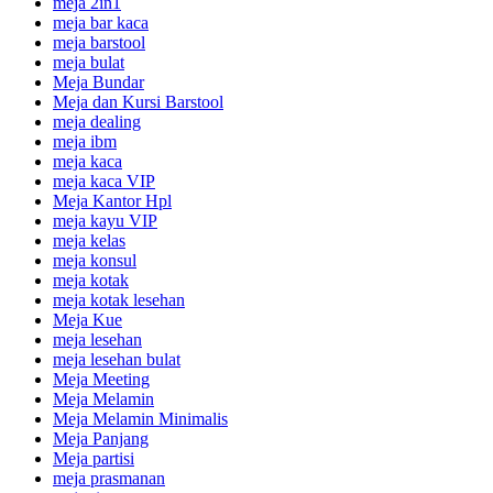
meja 2in1
meja bar kaca
meja barstool
meja bulat
Meja Bundar
Meja dan Kursi Barstool
meja dealing
meja ibm
meja kaca
meja kaca VIP
Meja Kantor Hpl
meja kayu VIP
meja kelas
meja konsul
meja kotak
meja kotak lesehan
Meja Kue
meja lesehan
meja lesehan bulat
Meja Meeting
Meja Melamin
Meja Melamin Minimalis
Meja Panjang
Meja partisi
meja prasmanan