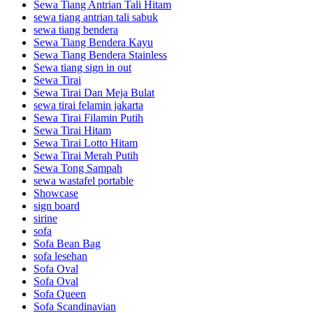
Sewa Tiang Antrian Tali Hitam
sewa tiang antrian tali sabuk
sewa tiang bendera
Sewa Tiang Bendera Kayu
Sewa Tiang Bendera Stainless
Sewa tiang sign in out
Sewa Tirai
Sewa Tirai Dan Meja Bulat
sewa tirai felamin jakarta
Sewa Tirai Filamin Putih
Sewa Tirai Hitam
Sewa Tirai Lotto Hitam
Sewa Tirai Merah Putih
Sewa Tong Sampah
sewa wastafel portable
Showcase
sign board
sirine
sofa
Sofa Bean Bag
sofa lesehan
Sofa Oval
Sofa Oval
Sofa Queen
Sofa Scandinavian