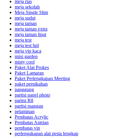
meja rias
meja sekolah
Meja Single Slim
meja sudut
meja taman
meja taman extra
meja taman lipat
meja test
meja test hpl
meja vip kaca
mini garden
misty cool
Paket Alat Prokes
Paket Lamaran
Paket Perlengkapan Meeting
paket pernikahan
panggung
partisi panel photo
partisi R8
partisi ruangan
pelaminan
Pembatas Acrylic
Pembatas Antrian
pembatas vip
perlengakapan alat pesta lengkap