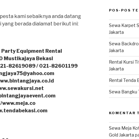
POS-POS T
 pesta kami sebaiknya anda datang
yang berada dialamat berikut ini:
Sewa Karpet S
Jakarta
Sewa Backdrop
Jakarta
 Party Equipment Rental
.40 Mustikajaya Bekasi
Rental Kursi T
021-82619089 / 021-82601199
Jakarta
tangjaya75@yahoo.com
Rental Tenda 
www.bintangjaya.co.id
ww.sewakursi.net
Sewa Bangku 
bintangjayaevent.com
//www.meja.co
w.tendabekasi.com
KOMENTAR 
Sewa Meja Kot
Gold Jakarta
p