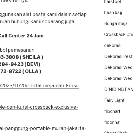
n sekitarnya.
barstool
bean bag
ggunakan alat pesta kami dalam setiap
ruan hubungi kami sekarang juga.
Bunga meja
Crossback Cha
all Center 24 Jam
dekorasi
Dekorasi Pest
3-3808 ( SHEILA )
84-8423 ( DEVI)
Dekorasi Wed
72-8722 ( OLLA )
Dekorasi Wed
/2023/11/20/rental-meja-dan-kursi-
DINIDING PA
Fairy Light
ble-dan-kursi-crossback-exclusive-
flipchart
flooring
tal-panggung-portable-murah-jakarta-