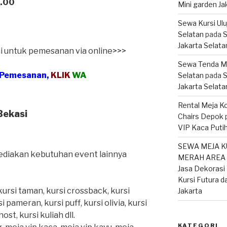
7.00
Mini garden Ja
Sewa Kursi Ul
Selatan
pada
S
Jakarta Selata
ni untuk pemesanan via online>>>
Sewa Tenda M
 Pemesanan,
KLIK
WA
Selatan
pada
S
Jakarta Selata
Rental Meja Ko
Bekasi
Chairs Depok
VIP Kaca Putih
SEWA MEJA K
 sediakan kebutuhan event lainnya
MERAH AREA T
Jasa Dekorasi 
Kursi Futura d
, kursi taman, kursi crossback, kursi
Jakarta
i pameran, kursi puff, kursi olivia, kursi
ost, kursi kuliah dll.
KATEGORI