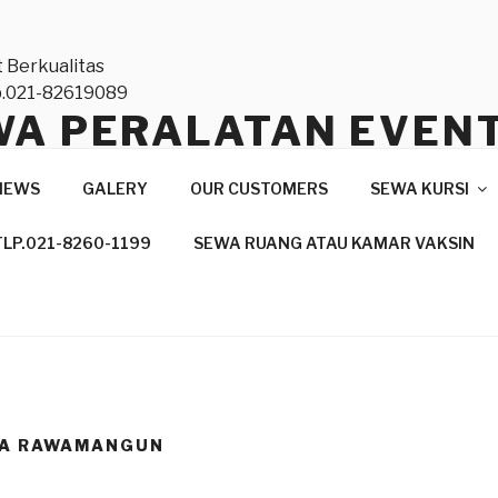
WA PERALATAN EVEN
TAS NASIONAL DAN
NEWS
GALERY
OUR CUSTOMERS
SEWA KURSI
ONAL,TLP.021-82619
TLP.021-8260-1199
SEWA RUANG ATAU KAMAR VAKSIN
anan Profesional
RA RAWAMANGUN