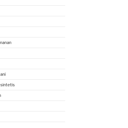
manan
ani
sintetis
h