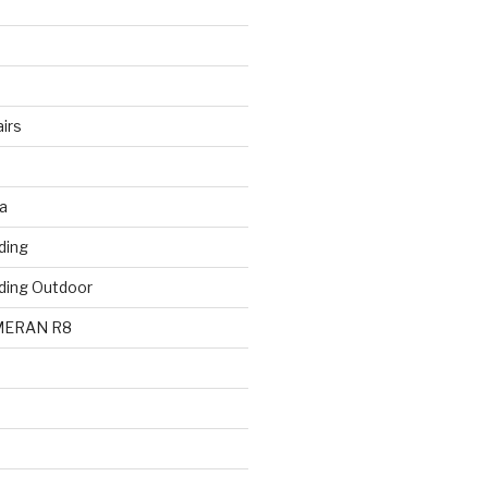
irs
a
ding
ding Outdoor
MERAN R8