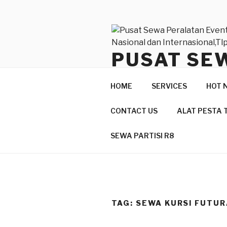
Lompat
ke
konten
PUSAT SE
BERKUALI
HOME
SERVICES
HOT 
INTERNASI
CONTACT US
ALAT PESTA 
Produk Berkualitas Dan Pelay
SEWA PARTISI R8
TAG:
SEWA KURSI FUTU