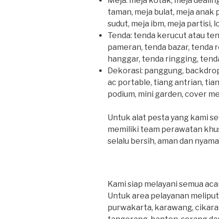
Meja: meja kotak, meja dealing
taman, meja bulat, meja anak p
sudut, meja ibm, meja partisi, lo
Tenda: tenda kerucut atau ten
pameran, tenda bazar, tenda r
hanggar, tenda ringging, tend
Dekorasi: panggung, backdrop, 
ac portable, tiang antrian, ti
podium, mini garden, cover mej
Untuk alat pesta yang kami se
memiliki team perawatan khu
selalu bersih, aman dan nyama
Kami siap melayani semua acar
Untuk area pelayanan meliputi
purwakarta, karawang, cikaran