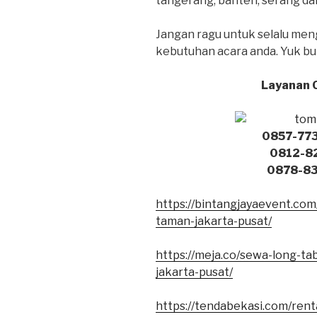
tangerang, banten, serang da
Jangan ragu untuk selalu men
kebutuhan acara anda. Yuk bu
Layanan C
0857-773
0812-82
0878-83
https://bintangjayaevent.com
taman-jakarta-pusat/
https://meja.co/sewa-long-ta
jakarta-pusat/
https://tendabekasi.com/ren