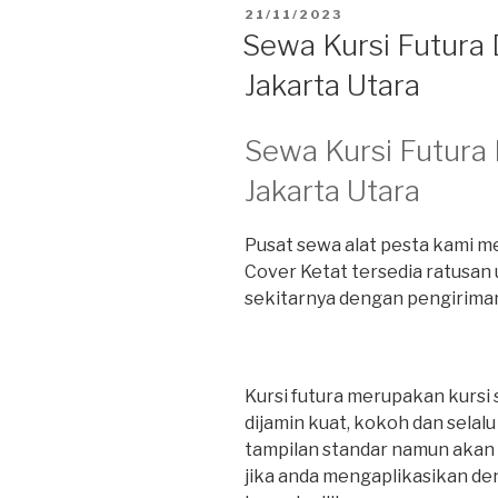
DIPOSKAN
21/11/2023
PADA
Sewa Kursi Futura
Jakarta Utara
Sewa Kursi Futura
Jakarta Utara
Pusat sewa alat pesta kami 
Cover Ketat tersedia ratusan u
sekitarnya dengan pengiriman
Kursi futura merupakan kursi 
dijamin kuat, kokoh dan selalu 
tampilan standar namun akan t
jika anda mengaplikasikan d