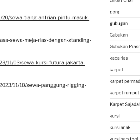
Ghost Chair
gong
1/20/sewa-tiang-antrian-pintu-masuk-
gubugan
Gubukan
/jasa-sewa-meja-rias-dengan-standing-
Gubukan Pras
kaca rias
023/11/03/sewa-kursi-futura-jakarta-
karpet
karpet permad
/2023/11/18/sewa-panggung-rigging-
karpet rumput 
Karpet Sajada
kursi
kursi anak
kursi barstool