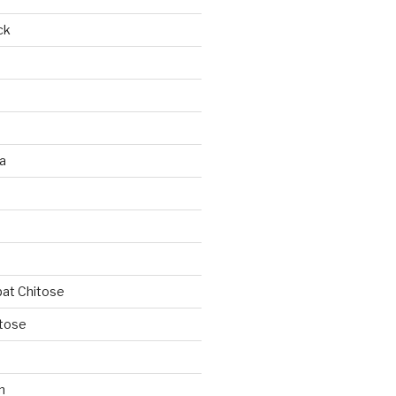
ck
ja
ipat Chitose
itose
n