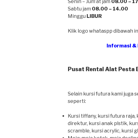
Senin – Jum’at jam
08.00 – 1
Sabtu jam
08.00 – 14.00
Minggu
LIBUR
Klik logo whataspp dibawah i
Informasi &
Pusat Rental Alat Pesta 
Selain kursi futura kami juga
seperti:
Kursi tiffany, kursi futura raja
direktur, kursi anak plstik, kurs
scramble, kursi acrylic, kursi gh