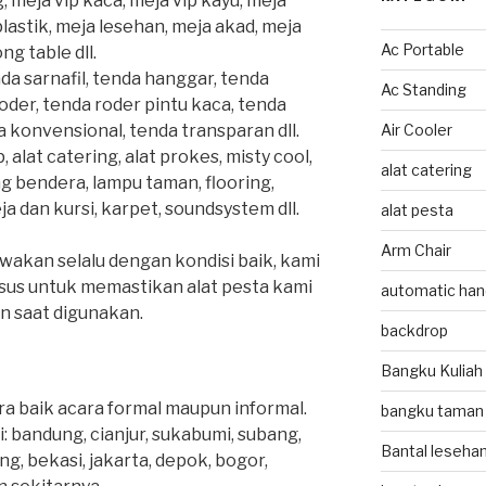
, meja vip kaca, meja vip kayu, meja
lastik, meja lesehan, meja akad, meja
Ac Portable
ng table dll.
da sarnafil, tenda hanggar, tenda
Ac Standing
oder, tenda roder pintu kaca, tenda
Air Cooler
a konvensional, tenda transparan dll.
alat catering, alat prokes, misty cool,
alat catering
ang bendera, lampu taman, flooring,
a dan kursi, karpet, soundsystem dll.
alat pesta
Arm Chair
wakan selalu dengan kondisi baik, kami
sus untuk memastikan alat pesta kami
automatic hand
n saat digunakan.
backdrop
Bangku Kuliah
a baik acara formal maupun informal.
bangku taman
: bandung, cianjur, sukabumi, subang,
Bantal leseha
g, bekasi, jakarta, depok, bogor,