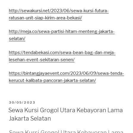
http://sewakursi.net/2023/06/sewa-kursi-futura-
ratusan-unit-siap-kirim-area-bekasi/
http://meja.co/sewa-partisi-hitam-menteng-jakarta-
selatan/
https://tendabekasi.com/sewa-bean-bag-dan-meja-
lesehan-event-sekitaran-senen/
https://bintangjayaevent.com/2023/06/09/sewa-tenda-
kerucut-kalibata-pancoran-jakarta-selatan/
DIPOSKAN
30/05/2023
PADA
Sewa Kursi Grogol Utara Kebayoran Lama
Jakarta Selatan
Sewa Kursi Grogol Utara Kebayoran Lama