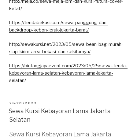
http://meja.co/sewa-meja-ibm-dan-kursi-futura-cover-
ketat/
https://tendabekasi.com/sewa-panggung-dan-
backdroop-kebon-jeruk-jakarta-barat/
http://sewakursi.net/2023/05/sewa-bean-bag-murah-
siap-kirim-area-bekasi-dan-sekitarnya/
https://bintangjayaevent.com/2023/05/25/sewa-tenda-
kebayoran-lama-selatan-kebayoran-lama-jakarta-
selatan/
DIPOSKAN
26/05/2023
PADA
Sewa Kursi Kebayoran Lama Jakarta
Selatan
Sewa Kursi Kebayoran Lama Jakarta