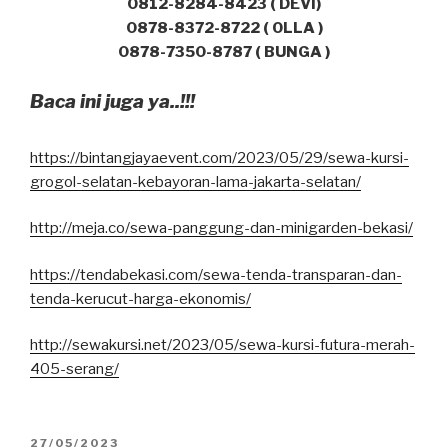
0812-8284-8423 ( DEVI)
0878-8372-8722 ( OLLA )
0878-7350-8787 ( BUNGA )
Baca ini juga ya..!!!
https://bintangjayaevent.com/2023/05/29/sewa-kursi-
grogol-selatan-kebayoran-lama-jakarta-selatan/
http://meja.co/sewa-panggung-dan-minigarden-bekasi/
https://tendabekasi.com/sewa-tenda-transparan-dan-
tenda-kerucut-harga-ekonomis/
http://sewakursi.net/2023/05/sewa-kursi-futura-merah-
405-serang/
DIPOSKAN
27/05/2023