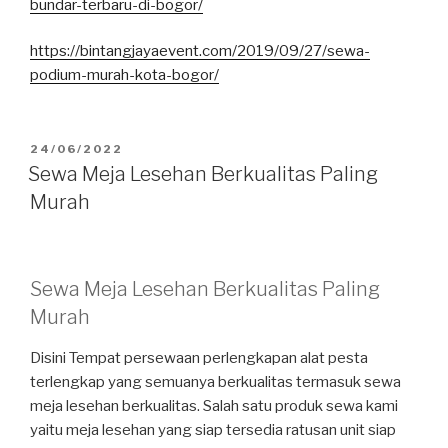
bundar-terbaru-di-bogor/
https://bintangjayaevent.com/2019/09/27/sewa-
podium-murah-kota-bogor/
DIPOSKAN
24/06/2022
PADA
Sewa Meja Lesehan Berkualitas Paling
Murah
Sewa Meja Lesehan Berkualitas Paling
Murah
Disini Tempat persewaan perlengkapan alat pesta
terlengkap yang semuanya berkualitas termasuk sewa
meja lesehan berkualitas. Salah satu produk sewa kami
yaitu meja lesehan yang siap tersedia ratusan unit siap