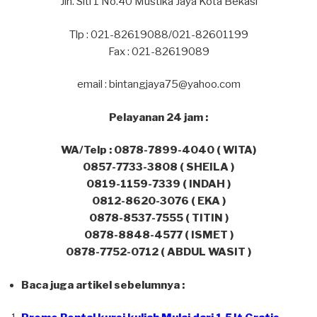
Jln. Siti 1 No.40 Mustika Jaya Kota Bekasi
Tlp : 021-82619088/021-82601199
Fax : 021-82619089
email : bintangjaya75@yahoo.com
Pelayanan 24 jam :
WA/Telp : 0878-7899-4040 ( WITA)
0857-7733-3808 ( SHEILA )
0819-1159-7339 ( INDAH )
0812-8620-3076 ( EKA )
0878-8537-7555 ( TITIN )
0878-8848-4577 ( ISMET )
0878-7752-0712 ( ABDUL WASIT )
Baca juga artikel sebelumnya :