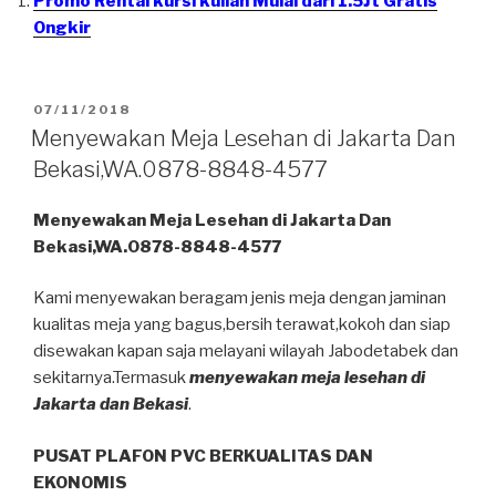
Promo Rental kursi kuliah Mulai dari 1.5Jt Gratis
Ongkir
DIPOSKAN
07/11/2018
PADA
Menyewakan Meja Lesehan di Jakarta Dan
Bekasi,WA.0878-8848-4577
Menyewakan Meja Lesehan di Jakarta Dan
Bekasi,WA.0878-8848-4577
Kami menyewakan beragam jenis meja dengan jaminan
kualitas meja yang bagus,bersih terawat,kokoh dan siap
disewakan kapan saja melayani wilayah Jabodetabek dan
sekitarnya.Termasuk
menyewakan meja lesehan di
Jakarta dan Bekasi
.
PUSAT PLAFON PVC BERKUALITAS DAN
EKONOMIS