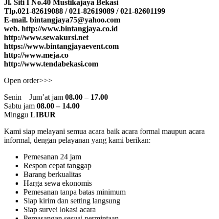
Jl. Siti I No.40 Mustikajaya Bekasi
Tlp.021-82619088 / 021-82619089 / 021-82601199
E-mail. bintangjaya75@yahoo.com
web. http://www.bintangjaya.co.id
http://www.sewakursi.net
https://www.bintangjayaevent.com
http://www.meja.co
http://www.tendabekasi.com
Open order>>>
Senin – Jum’at jam
08.00 – 17.00
Sabtu jam
08.00 – 14.00
Minggu
LIBUR
Kami siap melayani semua acara baik acara formal maupun acara
informal, dengan pelayanan yang kami berikan:
Pemesanan 24 jam
Respon cepat tanggap
Barang berkualitas
Harga sewa ekonomis
Pemesanan tanpa batas minimum
Siap kirim dan setting langsung
Siap survei lokasi acara
Pemasangan sesuai permintaan