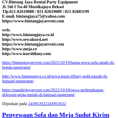
CV.Bintang Jaya Rental Party Equipment
Jl. Siti I No.40 Mustikajaya Bekasi
Tlp.021-82619088 / 021-82619089 / 021-82601199
E-mail. bintangjaya75@yahoo.com
https://www.bintangjayaevent.com
web.
http://www.bintangjaya.co.id
http://www.sewakursi.net
https://www.bintangjayaevent.com
http://www.meja.co
http://www.kursitifany.com
https://bintangjayaevent.com/2022/10/19/harga-sewa-sofa-single-di-
benda-tangerang/
http://www.bintangjaya.co.id/sewa-kursi-tiffany-gold-murah-di-
batusari-tangerang/
https://mandirijayaevent.com/2022/10/18/sewa-perlengkapan-
dekorasi-pesta-murah-di-batusari-tangerang/
Diposkan pada
24/09/2022
24/09/2022
Penyewaan Sofa dan Meja Sudut Kirim