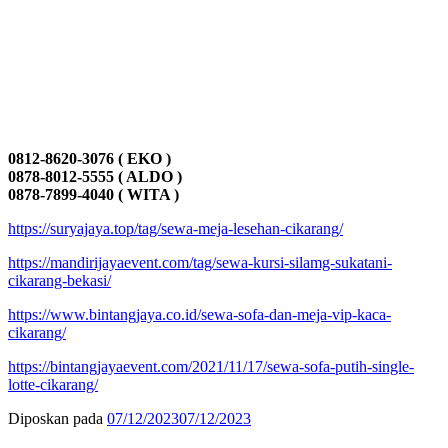
0812-8620-3076 ( EKO )
0878-8012-5555 ( ALDO )
0878-7899-4040 ( WITA )
https://suryajaya.top/tag/sewa-meja-lesehan-cikarang/
https://mandirijayaevent.com/tag/sewa-kursi-silamg-sukatani-
cikarang-bekasi/
https://www.bintangjaya.co.id/sewa-sofa-dan-meja-vip-kaca-
cikarang/
https://bintangjayaevent.com/2021/11/17/sewa-sofa-putih-single-
lotte-cikarang/
Diposkan pada
07/12/2023
07/12/2023