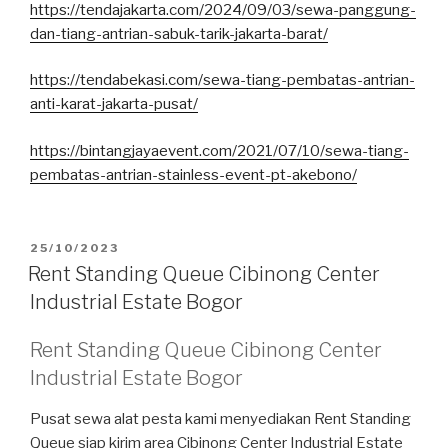
https://tendajakarta.com/2024/09/03/sewa-panggung-
dan-tiang-antrian-sabuk-tarik-jakarta-barat/
https://tendabekasi.com/sewa-tiang-pembatas-antrian-
anti-karat-jakarta-pusat/
https://bintangjayaevent.com/2021/07/10/sewa-tiang-
pembatas-antrian-stainless-event-pt-akebono/
DIPOSKAN
25/10/2023
PADA
Rent Standing Queue Cibinong Center
Industrial Estate Bogor
Rent Standing Queue Cibinong Center
Industrial Estate Bogor
Pusat sewa alat pesta kami menyediakan Rent Standing
Queue siap kirim area Cibinong Center Industrial Estate