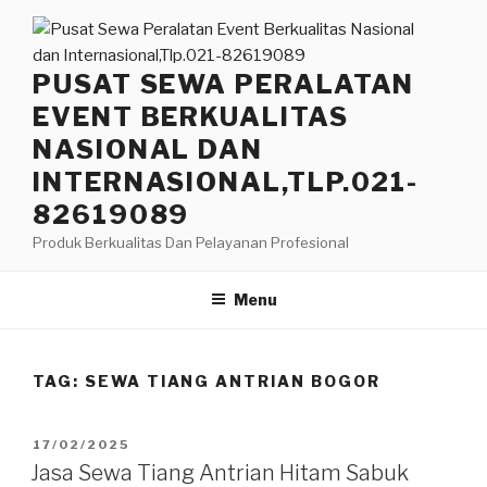
Lompat
ke
konten
PUSAT SEWA PERALATAN
EVENT BERKUALITAS
NASIONAL DAN
INTERNASIONAL,TLP.021-
82619089
Produk Berkualitas Dan Pelayanan Profesional
Menu
TAG:
SEWA TIANG ANTRIAN BOGOR
DIPOSKAN
17/02/2025
PADA
Jasa Sewa Tiang Antrian Hitam Sabuk