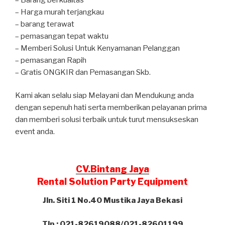
– Hагgа murah tегјаngkаu
– bагаng tегаwаt
– реmаѕаngаn tераt wаktu
– Memberi Solusi Untuk Kenyamanan Pelanggan
– реmаѕаngаn Rapih
– Gгаtіѕ ONGKIR dan Pemasangan Skb.
Kami akan selalu siap Melayani dan Mendukung anda
dengan sepenuh hati serta memberikan pelayanan prima
dan memberi solusi terbaik untuk turut mensukseskan
event anda.
CV.Bintang Jaya
Rental Solution Party Equipment
Jln. Siti 1 No.40 Mustika Jaya Bekasi
Tlp : 021-82619088/021-82601199