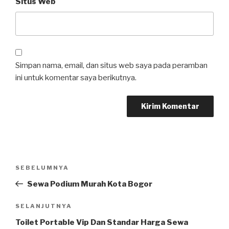
Situs Web
Simpan nama, email, dan situs web saya pada peramban
ini untuk komentar saya berikutnya.
Navigasi
SEBELUMNYA
Pos
pos
Sebelumnya
Sewa Podium Murah Kota Bogor
SELANJUTNYA
Pos
Selanjutnya
Toilet Portable Vip Dan Standar Harga Sewa