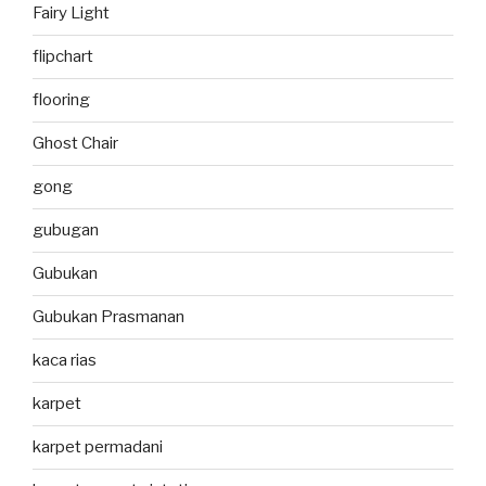
Fairy Light
flipchart
flooring
Ghost Chair
gong
gubugan
Gubukan
Gubukan Prasmanan
kaca rias
karpet
karpet permadani