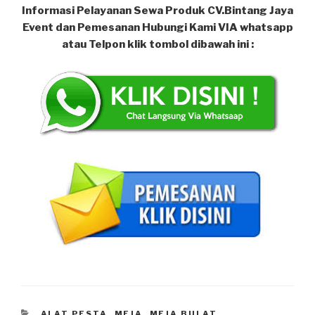
Informasi Pelayanan Sewa Produk CV.Bintang Jaya
Event dan Pemesanan Hubungi Kami VIA whatsapp
atau Telpon klik tombol dibawah ini :
KATEGORI
ALAT PESTA
,
MEJA
,
MEJA BULAT