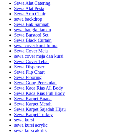
Sewa Alat Catering
Sewa Alat Pesta
Sewa Arm Chair
sewa backdrop
Sewa Bak Sampah
sewa bangku taman
Sewa Barstool Set
Sewa Black Curtain
sewa cover kursi futura
Sewa Cover Meja
sewa cover meja dan kursi
Sewa Cover Tebar
Sewa Dispenser
Sewa Flip Chart
Sewa Flooring
Sewa Gong Peresmian
Sewa Kaca Rias All Body
Sewa Kaca Rias Full Body
Sewa Karpet Buana
Sewa Karpet Merah
Sewa Karpet Sajadah Hijau
Sewa Karpet Turkey
sewa kursi
sewa kursi acrylic
sewa kursi akrilik