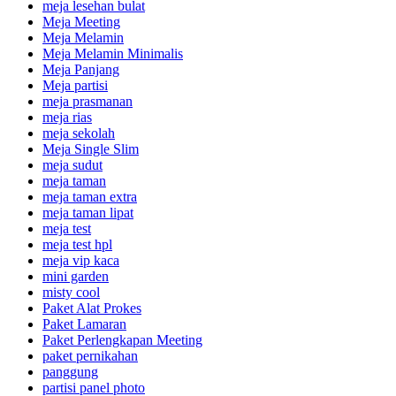
meja lesehan bulat
Meja Meeting
Meja Melamin
Meja Melamin Minimalis
Meja Panjang
Meja partisi
meja prasmanan
meja rias
meja sekolah
Meja Single Slim
meja sudut
meja taman
meja taman extra
meja taman lipat
meja test
meja test hpl
meja vip kaca
mini garden
misty cool
Paket Alat Prokes
Paket Lamaran
Paket Perlengkapan Meeting
paket pernikahan
panggung
partisi panel photo