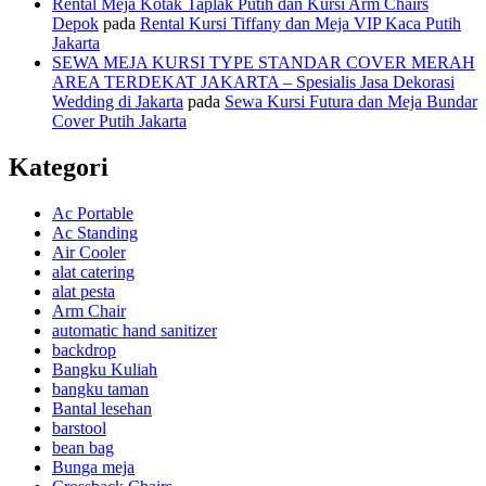
Rental Meja Kotak Taplak Putih dan Kursi Arm Chairs
Depok
pada
Rental Kursi Tiffany dan Meja VIP Kaca Putih
Jakarta
SEWA MEJA KURSI TYPE STANDAR COVER MERAH
AREA TERDEKAT JAKARTA – Spesialis Jasa Dekorasi
Wedding di Jakarta
pada
Sewa Kursi Futura dan Meja Bundar
Cover Putih Jakarta
Kategori
Ac Portable
Ac Standing
Air Cooler
alat catering
alat pesta
Arm Chair
automatic hand sanitizer
backdrop
Bangku Kuliah
bangku taman
Bantal lesehan
barstool
bean bag
Bunga meja