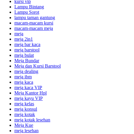
kursi vip
Lampu Bintang
Lampu Sorot
lampu taman gantung
macam-macam kursi
macam-macam meja
meja
meja 2in1
meja bar kaca
meja barstool
meja bulat
Meja Bundar
Meja dan Kursi Barstool
meja dealing
meja ibm
meja kaca
meja kaca VIP
Meja Kantor Hpl
meja kayu VIP
meja kelas
meja konsul
meja kotak
meja kotak lesehan
Meja Kue
meja lesehan