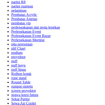
partisi R8
partisi ruangan
pelaminan
Pembatas Acrylic
Pembatas Antrian
pembatas vip
perlengakapan alat pesta lengkap
Perlengkapan Event
Perlengkapan Event Bazar
Perlengkapan Meeting
pita peresmian
plif Chart
podium
proyektor
puff
puff kayu
puff limas
Rolltop kotak
rope stand
Round Table
rumput sintetis
screen proyektor
seawa kursi futura
Sekat Partisi
Sewa Air Cooler