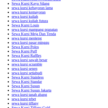
Sewa Kursi Kayu Silang
sewa kursi kebayoran lama
sewa kursi kemayoran
sewa kursi kuliah
sewa kursi kuliah futura
Sewa Kursi Louis
sewa kursi mampang prapatan
Sewa Kursi Meja Dan Tenda
sewa kursi menteng
sewa kursi pasar minggu
Sewa Kursi Polos
Sewa Kursi Puff
Sewa Kursi Raffles
sewa kursi sawah besar
sewa kursi scramble
sewa kursi senen
sewa kursi setiabudi
Sewa Kursi Stainless
Sewa Kursi Standar
Sewa Kursi Susun
Sewa Kursi Susun Jakarta
sewa kursi tanah abang
sewa kursi tebet
sewa kursi tiffany
Sewa Kursi Tiffany Gold