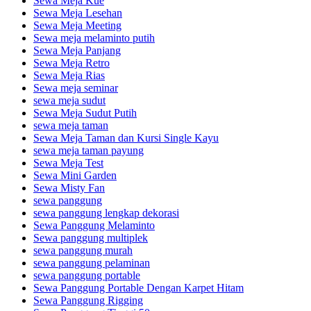
Sewa Meja Kue
Sewa Meja Lesehan
Sewa Meja Meeting
Sewa meja melaminto putih
Sewa Meja Panjang
Sewa Meja Retro
Sewa Meja Rias
Sewa meja seminar
sewa meja sudut
Sewa Meja Sudut Putih
sewa meja taman
Sewa Meja Taman dan Kursi Single Kayu
sewa meja taman payung
Sewa Meja Test
Sewa Mini Garden
Sewa Misty Fan
sewa panggung
sewa panggung lengkap dekorasi
Sewa Panggung Melaminto
Sewa panggung multiplek
sewa panggung murah
sewa panggung pelaminan
sewa panggung portable
Sewa Panggung Portable Dengan Karpet Hitam
Sewa Panggung Rigging