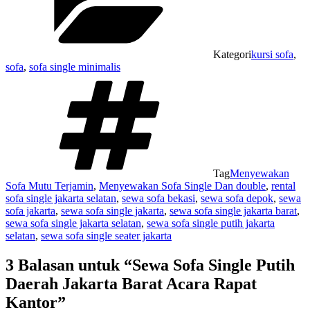
Kategori
kursi sofa
,
sofa
,
sofa single minimalis
Tag
Menyewakan
Sofa Mutu Terjamin
,
Menyewakan Sofa Single Dan double
,
rental
sofa single jakarta selatan
,
sewa sofa bekasi
,
sewa sofa depok
,
sewa
sofa jakarta
,
sewa sofa single jakarta
,
sewa sofa single jakarta barat
,
sewa sofa single jakarta selatan
,
sewa sofa single putih jakarta
selatan
,
sewa sofa single seater jakarta
3 Balasan untuk “Sewa Sofa Single Putih
Daerah Jakarta Barat Acara Rapat
Kantor”