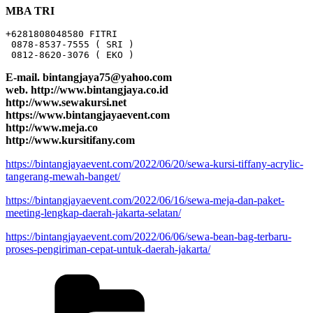
MBA TRI
+6281808048580 FITRI

 0878-8537-7555 ( SRI )

 0812-8620-3076 ( EKO )
E-mail. bintangjaya75@yahoo.com
web. http://www.bintangjaya.co.id
http://www.sewakursi.net
https://www.bintangjayaevent.com
http://www.meja.co
http://www.kursitifany.com
https://bintangjayaevent.com/2022/06/20/sewa-kursi-tiffany-acrylic-
tangerang-mewah-banget/
https://bintangjayaevent.com/2022/06/16/sewa-meja-dan-paket-
meeting-lengkap-daerah-jakarta-selatan/
https://bintangjayaevent.com/2022/06/06/sewa-bean-bag-terbaru-
proses-pengiriman-cepat-untuk-daerah-jakarta/