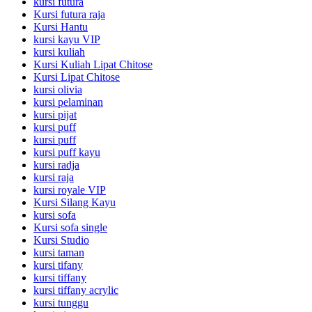
kursi futura
Kursi futura raja
Kursi Hantu
kursi kayu VIP
kursi kuliah
Kursi Kuliah Lipat Chitose
Kursi Lipat Chitose
kursi olivia
kursi pelaminan
kursi pijat
kursi puff
kursi puff
kursi puff kayu
kursi radja
kursi raja
kursi royale VIP
Kursi Silang Kayu
kursi sofa
Kursi sofa single
Kursi Studio
kursi taman
kursi tifany
kursi tiffany
kursi tiffany acrylic
kursi tunggu