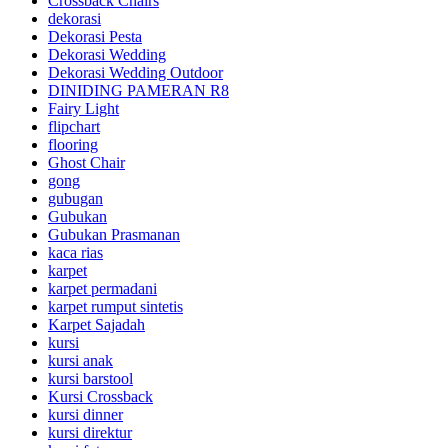
Crossback Chairs
dekorasi
Dekorasi Pesta
Dekorasi Wedding
Dekorasi Wedding Outdoor
DINIDING PAMERAN R8
Fairy Light
flipchart
flooring
Ghost Chair
gong
gubugan
Gubukan
Gubukan Prasmanan
kaca rias
karpet
karpet permadani
karpet rumput sintetis
Karpet Sajadah
kursi
kursi anak
kursi barstool
Kursi Crossback
kursi dinner
kursi direktur