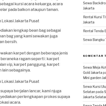
Sewa Backdrop
sebagai kursi acara keluarga, acara
Jakarta
 gelar pada balkon ataupun taman.
Rental Kursi T
Jakarta
ediakan lengkap bean bag sebagai
Rental Tenda 
bean bag yang kami sewakan juga
Sewa Bangku 
an bersih.
wakan karpet dengan beberapa jenis
KOMENTAR 
beraneka ragam seperti : karpet
jalan vip, karpet panggung, karpet
Sewa Meja Kot
 lain sebagainya.
Gold Jakarta
p
Mini garden Ja
Sewa Kursi Ul
upaya berjalan lancar, kami njuga
Selatan
pada
S
yediakan perlengkapan prokes supaya
Jakarta Selata
okasi acara.
Sewa Tenda M