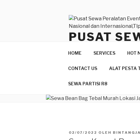
Lompat
ke
konten
PUSAT SE
BERKUALI
HOME
SERVICES
HOT 
INTERNASI
CONTACT US
ALAT PESTA 
Produk Berkualitas Dan Pelay
SEWA PARTISI R8
DIPOSKAN
02/07/2022
OLEH
BINTANGJ
PADA