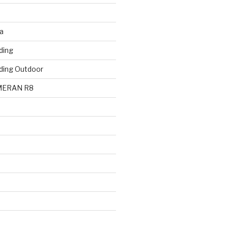
a
ding
ding Outdoor
MERAN R8