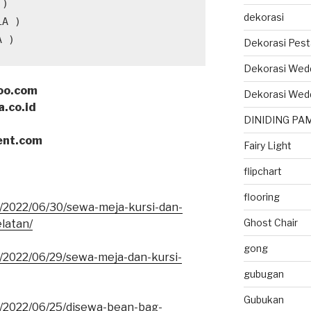
dekorasi
A )
Dekorasi Pest
Dekorasi Wed
oo.com
Dekorasi Wed
a.co.id
DINIDING PA
ent.com
Fairy Light
flipchart
flooring
m/2022/06/30/sewa-meja-kursi-dan-
Ghost Chair
latan/
gong
m/2022/06/29/sewa-meja-dan-kursi-
gubugan
Gubukan
m/2022/06/25/disewa-bean-bag-