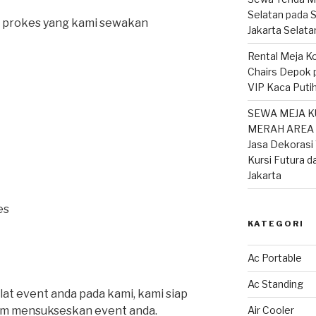
Selatan
pada
S
 prokes yang kami sewakan
Jakarta Selata
Rental Meja Ko
Chairs Depok
VIP Kaca Putih
SEWA MEJA K
MERAH AREA T
Jasa Dekorasi 
Kursi Futura d
Jakarta
es
KATEGORI
Ac Portable
Ac Standing
at event anda pada kami, kami siap
am mensukseskan event anda.
Air Cooler