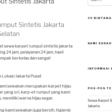
t Sintetis Jakarta
untuk:
CV BINTANG
mput Sintetis Jakarta
Selatan
KAMI SUDAH
t sewa karpet rumput sintetis jakarta
ing 24 jam, pelayanan 24 jam, hasil
ampak berkelas dan sangat
INFORMASI
kami sewakan merupakan karpet hijau
POS-POS T
r yang ori, karp-et rumput yang kami
 memiliki warna hijau segar.
Sewa Karpet S
Jakarta
ng kami sewakan juga bersih, higienis