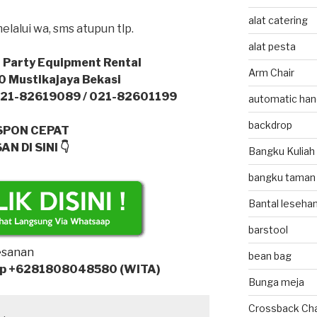
alat catering
lalui wa, sms atupun tlp.
alat pesta
 Party Equipment Rental
Arm Chair
.40 Mustikajaya Bekasi
021-82619089 / 021-82601199
automatic hand
backdrop
SPON CEPAT
AN DI SINI 👇
Bangku Kuliah
bangku taman
Bantal leseha
barstool
bean bag
Tlp +6281808048580 (WITA)
Bunga meja
Crossback Cha