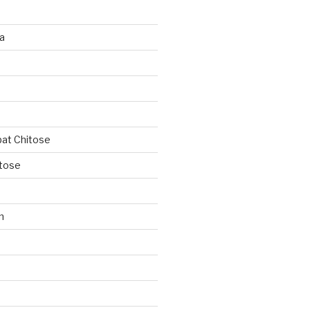
ja
ipat Chitose
itose
n