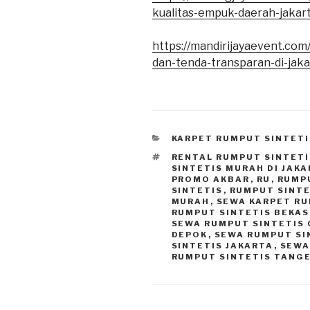
kualitas-empuk-daerah-jakart
https://mandirijayaevent.com
dan-tenda-transparan-di-jaka
KATEGORI
KARPET RUMPUT SINTETI
TAG
RENTAL RUMPUT SINTETI
SINTETIS MURAH DI JAK
PROMO AKBAR
,
RU
,
RUMP
SINTETIS
,
RUMPUT SINTE
MURAH
,
SEWA KARPET R
RUMPUT SINTETIS BEKAS
SEWA RUMPUT SINTETIS 
DEPOK
,
SEWA RUMPUT SI
SINTETIS JAKARTA
,
SEWA
RUMPUT SINTETIS TANG