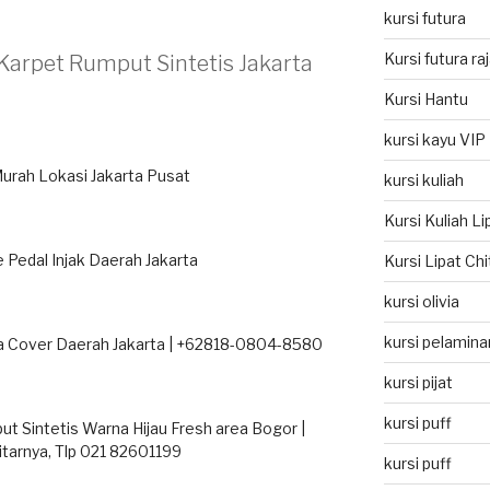
kursi futura
Kursi futura ra
Karpet Rumput Sintetis Jakarta
Kursi Hantu
kursi kayu VIP
urah Lokasi Jakarta Pusat
kursi kuliah
Kursi Kuliah L
 Pedal Injak Daerah Jakarta
Kursi Lipat Ch
kursi olivia
kursi pelamina
ja Cover Daerah Jakarta | +62818-0804-8580
kursi pijat
kursi puff
t Sintetis Warna Hijau Fresh area Bogor |
tarnya, Tlp 021 82601199
kursi puff