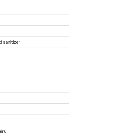
 sanitizer
n
irs