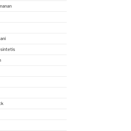
manan
ani
sintetis
h
ck