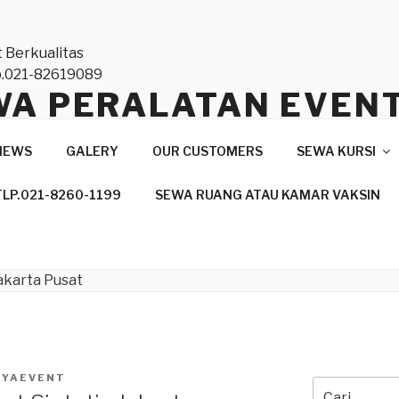
WA PERALATAN EVEN
TAS NASIONAL DAN
NEWS
GALERY
OUR CUSTOMERS
SEWA KURSI
ONAL,TLP.021-82619
TLP.021-8260-1199
SEWA RUANG ATAU KAMAR VAKSIN
anan Profesional
AYAEVENT
Pencarian