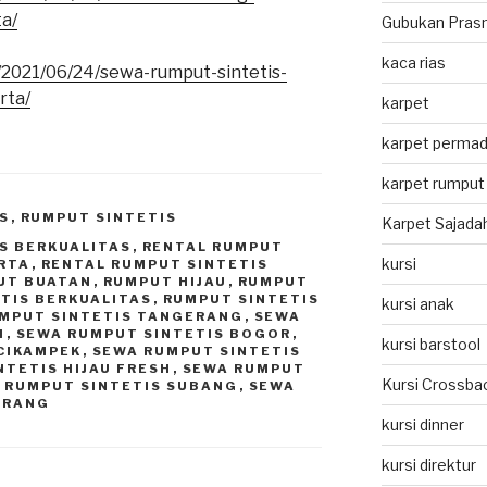
a/
Gubukan Pras
kaca rias
/2021/06/24/sewa-rumput-sintetis-
rta/
karpet
karpet permad
karpet rumput 
S
,
RUMPUT SINTETIS
Karpet Sajada
S BERKUALITAS
,
RENTAL RUMPUT
kursi
ARTA
,
RENTAL RUMPUT SINTETIS
UT BUATAN
,
RUMPUT HIJAU
,
RUMPUT
TIS BERKUALITAS
,
RUMPUT SINTETIS
kursi anak
UMPUT SINTETIS TANGERANG
,
SEWA
I
,
SEWA RUMPUT SINTETIS BOGOR
,
kursi barstool
CIKAMPEK
,
SEWA RUMPUT SINTETIS
NTETIS HIJAU FRESH
,
SEWA RUMPUT
Kursi Crossba
 RUMPUT SINTETIS SUBANG
,
SEWA
ERANG
kursi dinner
kursi direktur