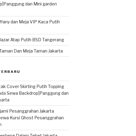
|Panggung dan Mini garden
iffany dan Meja VIP Kaca Putih
Bazar Atap Putih BSD Tangerang
Taman Dan Meja Taman Jakarta
TERBARU
ak Cover Skirting Putih Topping
ada
Sewa Backdrop|Panggung dan
karta
ujami Pesanggrahan Jakarta
ewa Kursi Ghost Pesanggrahan
n
enteng Dalam Tebet Jakarta