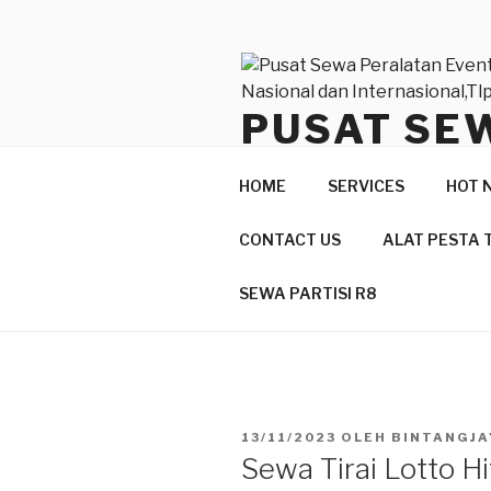
Lompat
ke
konten
PUSAT SE
BERKUALI
HOME
SERVICES
HOT 
INTERNASI
CONTACT US
ALAT PESTA 
Produk Berkualitas Dan Pelay
SEWA PARTISI R8
DIPOSKAN
13/11/2023
OLEH
BINTANGJA
PADA
Sewa Tirai Lotto H