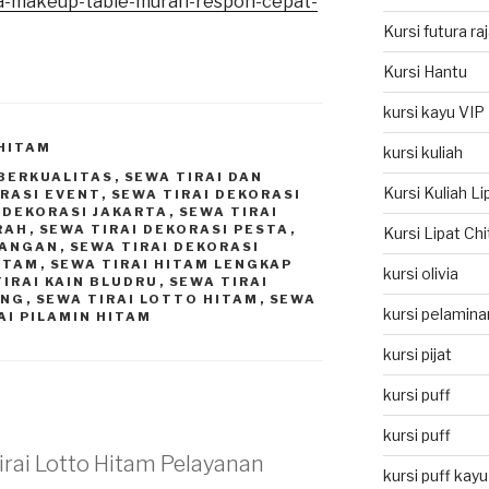
wa-makeup-table-murah-respon-cepat-
Kursi futura ra
Kursi Hantu
kursi kayu VIP
 HITAM
kursi kuliah
 BERKUALITAS
,
SEWA TIRAI DAN
Kursi Kuliah L
ORASI EVENT
,
SEWA TIRAI DEKORASI
 DEKORASI JAKARTA
,
SEWA TIRAI
RAH
,
SEWA TIRAI DEKORASI PESTA
,
Kursi Lipat Ch
UANGAN
,
SEWA TIRAI DEKORASI
ITAM
,
SEWA TIRAI HITAM LENGKAP
kursi olivia
TIRAI KAIN BLUDRU
,
SEWA TIRAI
ANG
,
SEWA TIRAI LOTTO HITAM
,
SEWA
kursi pelamina
AI PILAMIN HITAM
kursi pijat
kursi puff
kursi puff
irai Lotto Hitam Pelayanan
kursi puff kayu