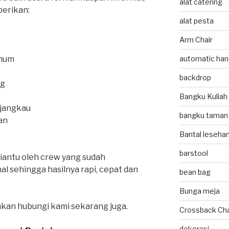
alat catering
berikan:
alat pesta
Arm Chair
imum
automatic hand
backdrop
ng
Bangku Kuliah
rjangkau
bangku taman
an
Bantal leseha
barstool
antu oleh crew yang sudah
l sehingga hasilnya rapi, cepat dan
bean bag
Bunga meja
hkan hubungi kami sekarang juga.
Crossback Cha
dekorasi