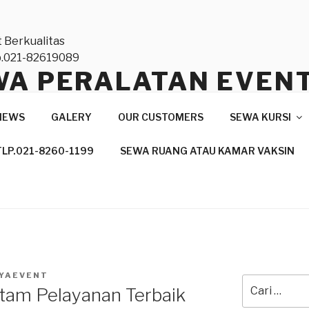
WA PERALATAN EVEN
TAS NASIONAL DAN
NEWS
GALERY
OUR CUSTOMERS
SEWA KURSI
ONAL,TLP.021-82619
TLP.021-8260-1199
SEWA RUANG ATAU KAMAR VAKSIN
anan Profesional
YAEVENT
Pencarian
itam Pelayanan Terbaik
untuk: