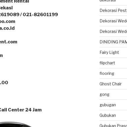
pment Rental
Bekasi
Dekorasi Pest
2619089 / 021-82601199
Dekorasi Wed
oo.com
a.co.id
Dekorasi Wed
ent.com
DINIDING PA
Fairy Light
om
flipchart
flooring
7.00
Ghost Chair
gong
gubugan
all Center 24 Jam
Gubukan
Gubukan Pras