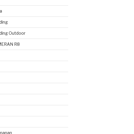
a
ding
ding Outdoor
MERAN R8
manan