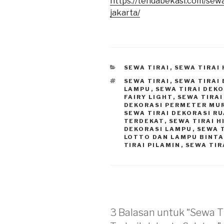
https://tendabekasi.com/se
jakarta/
KATEGORI
SEWA TIRAI
,
SEWA TIRAI
TAG
SEWA TIRAI
,
SEWA TIRAI
LAMPU
,
SEWA TIRAI DEK
FAIRY LIGHT
,
SEWA TIRAI
DEKORASI PERMETER MU
SEWA TIRAI DEKORASI R
TERDEKAT
,
SEWA TIRAI H
DEKORASI LAMPU
,
SEWA 
LOTTO DAN LAMPU BINT
TIRAI PILAMIN
,
SEWA TIR
3 Balasan untuk “Sewa T