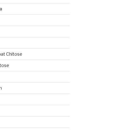
ja
ipat Chitose
itose
n