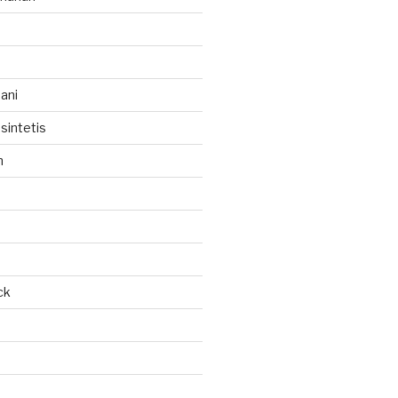
ani
sintetis
h
ck