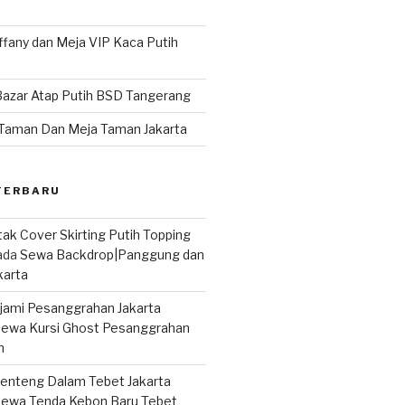
iffany dan Meja VIP Kaca Putih
Bazar Atap Putih BSD Tangerang
Taman Dan Meja Taman Jakarta
TERBARU
ak Cover Skirting Putih Topping
ada
Sewa Backdrop|Panggung dan
karta
ujami Pesanggrahan Jakarta
ewa Kursi Ghost Pesanggrahan
n
enteng Dalam Tebet Jakarta
ewa Tenda Kebon Baru Tebet