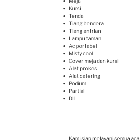
Meja
Kursi
Tenda
Tiang bendera
Tiang antrian
Lampu taman
Ac portabel
Misty cool
Cover meja dan kursi
Alat prokes
Alat catering
Podium
Partisi
Dll.
Kami siap melayani semua acar