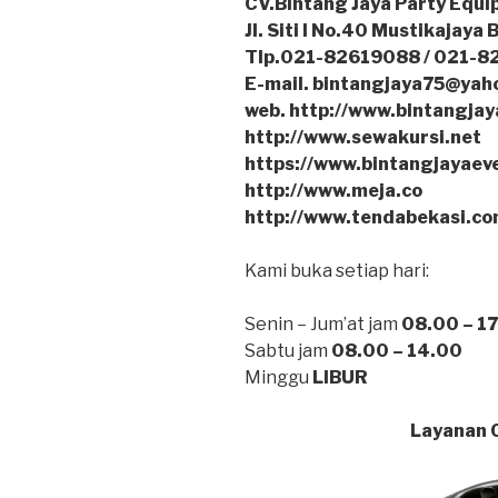
CV.Bintang Jaya Party Equi
Jl. Siti I No.40 Mustikajaya 
Tlp.021-82619088 / 021-8
E-mail. bintangjaya75@yah
web. http://www.bintangjay
http://www.sewakursi.net
https://www.bintangjayaev
http://www.meja.co
http://www.tendabekasi.c
Kami buka setiap hari:
Senin – Jum’at jam
08.00 – 1
Sabtu jam
08.00 – 14.00
Minggu
LIBUR
Layanan C