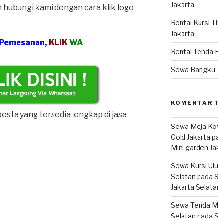
Jakarta
hubungi kami dengan cara klik logo
Rental Kursi T
Jakarta
 Pemesanan,
KLIK
WA
Rental Tenda 
Sewa Bangku 
KOMENTAR 
pesta yang tersedia lengkap di jasa
Sewa Meja Kot
Gold Jakarta
p
Mini garden Ja
Sewa Kursi Ul
Selatan
pada
S
Jakarta Selata
Sewa Tenda M
Selatan
pada
S