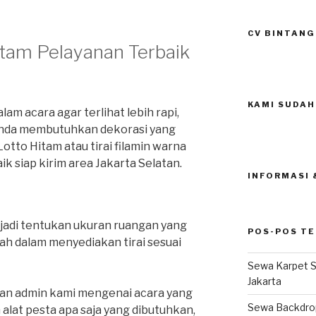
CV BINTANG
itam Pelayanan Terbaik
KAMI SUDAH
m acara agar terlihat lebih rapi,
anda membutuhkan dekorasi yang
otto Hitam atau tirai filamin warna
k siap kirim area Jakarta Selatan.
INFORMASI
, jadi tentukan ukuran ruangan yang
POS-POS T
h dalam menyediakan tirai sesuai
Sewa Karpet S
Jakarta
gan admin kami mengenai acara yang
Sewa Backdrop
h alat pesta apa saja yang dibutuhkan,