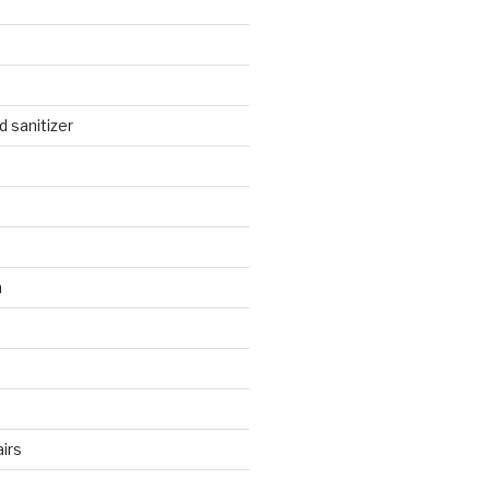
 sanitizer
n
irs