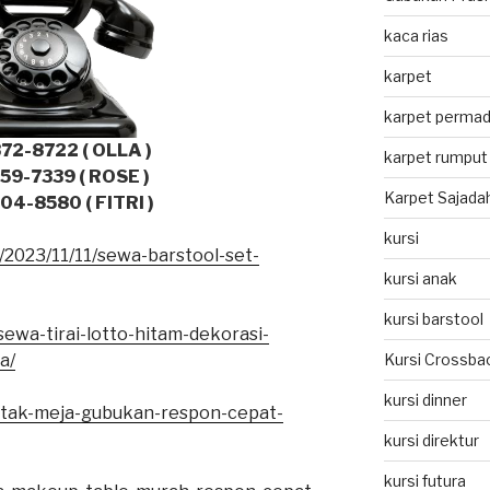
kaca rias
karpet
karpet permad
72-8722 ( OLLA )
karpet rumput 
59-7339 ( ROSE )
Karpet Sajada
4-8580 ( FITRI )
kursi
/2023/11/11/sewa-barstool-set-
kursi anak
kursi barstool
sewa-tirai-lotto-hitam-dekorasi-
a/
Kursi Crossba
kursi dinner
otak-meja-gubukan-respon-cepat-
kursi direktur
kursi futura