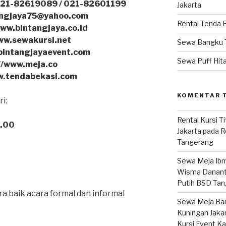
021-82619089 / 021-82601199
Jakarta
tangjaya75@yahoo.com
Rental Tenda 
www.bintangjaya.co.id
ww.sewakursi.net
Sewa Bangku 
bintangjayaevent.com
Sewa Puff Hit
//www.meja.co
w.tendabekasi.com
KOMENTAR 
i:
Rental Kursi T
7.00
Jakarta
pada
R
Tangerang
Sewa Meja Ibm
Wisma Danant
Putih BSD Ta
a baik acara formal dan informal
Sewa Meja Bar
Kuningan Jaka
Kursi Event K