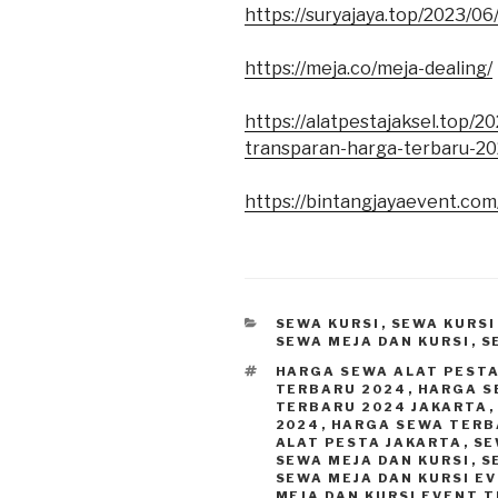
https://suryajaya.top/2023/06/
https://meja.co/meja-dealing/
https://alatpestajaksel.top/
transparan-harga-terbaru-20
https://bintangjayaevent.com
KATEGORI
SEWA KURSI
,
SEWA KURSI
SEWA MEJA DAN KURSI
,
S
TAG
HARGA SEWA ALAT PESTA
TERBARU 2024
,
HARGA S
TERBARU 2024 JAKARTA
2024
,
HARGA SEWA TERB
ALAT PESTA JAKARTA
,
SE
SEWA MEJA DAN KURSI
,
S
SEWA MEJA DAN KURSI E
MEJA DAN KURSI EVENT 