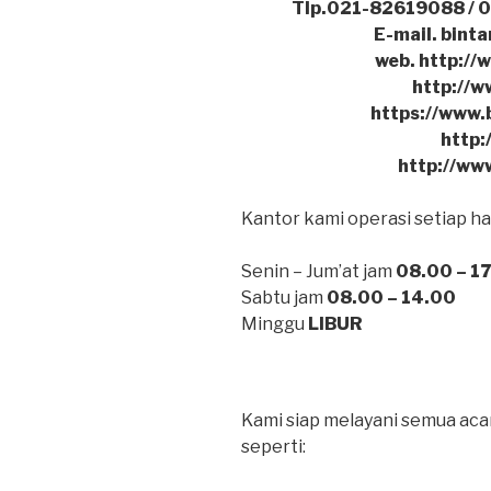
Tlp.021-82619088 / 
E-mail. bin
web. http://
http://w
https://www.
http:
http://ww
Kantor kami operasi setiap har
Senin – Jum’at jam
08.00 – 1
Sabtu jam
08.00 – 14.00
Minggu
LIBUR
Kami siap melayani semua acar
seperti: