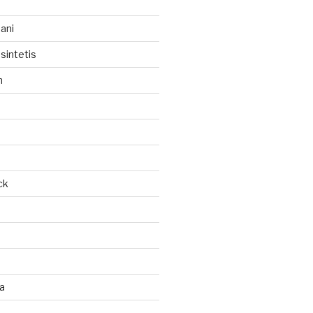
ani
sintetis
h
ck
ja