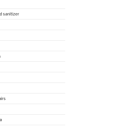
 sanitizer
n
irs
a