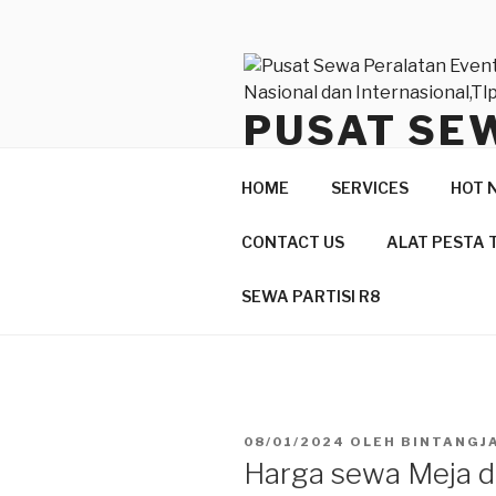
Lompat
ke
konten
PUSAT SE
BERKUALI
HOME
SERVICES
HOT 
INTERNASI
CONTACT US
ALAT PESTA 
Produk Berkualitas Dan Pelay
SEWA PARTISI R8
DIPOSKAN
08/01/2024
OLEH
BINTANGJ
PADA
Harga sewa Meja d