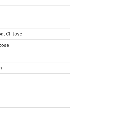
ipat Chitose
itose
n