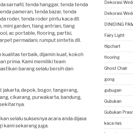
Dekorasi Wed
da sarnafil, tenda hanggar, tenda tenda
tenda pameran, tenda bazar, tenda
Dekorasi Wed
da roder, tenda roder pintu kaca dll.
DINIDING PA
 mini garden, tiang antrian, tiang
l, ac portable, flooring, partisi,
Fairy Light
rpet permadani, rumput sintetis dll.
flipchart
kualitas terbaik, dijamin kuat, kokoh
flooring
 dan prima. Kami memiliki team
Ghost Chair
stikan barang selalu bersih dan
gong
: jakarta, depok, bogor, tangerang,
gubugan
ang, cikarang, purwakarta, bandung,
Gubukan
sekitarnya.
Gubukan Pras
kan selalu suksesnya acara anda dijasa
kaca rias
i kami sekarang juga.