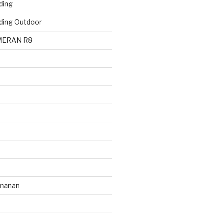
ding
ding Outdoor
MERAN R8
manan