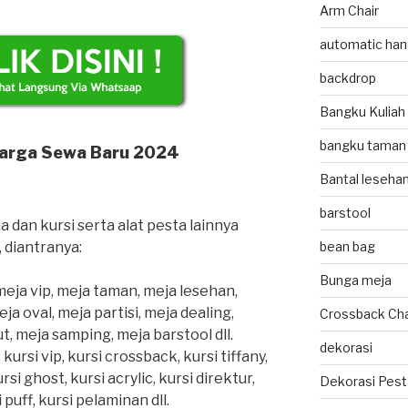
Arm Chair
automatic hand
backdrop
Bangku Kuliah
bangku taman
Harga Sewa Baru 2024
Bantal leseha
barstool
dan kursi serta alat pesta lainnya
 diantranya:
bean bag
Bunga meja
meja vip, meja taman, meja lesehan,
ja oval, meja partisi, meja dealing,
Crossback Cha
ut, meja samping, meja barstool dll.
dekorasi
, kursi vip, kursi crossback, kursi tiffany,
ursi ghost, kursi acrylic, kursi direktur,
Dekorasi Pest
 puff, kursi pelaminan dll.