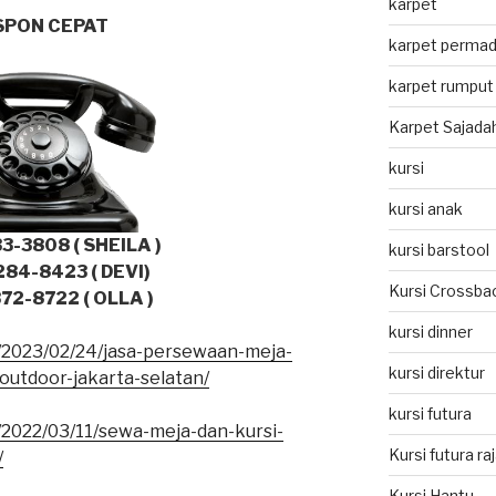
karpet
SPON CEPAT
karpet permad
karpet rumput 
Karpet Sajada
kursi
kursi anak
3-3808 ( SHEILA )
kursi barstool
84-8423 ( DEVI)
Kursi Crossba
72-8722 ( OLLA )
kursi dinner
m/2023/02/24/jasa-persewaan-meja-
kursi direktur
outdoor-jakarta-selatan/
kursi futura
/2022/03/11/sewa-meja-dan-kursi-
Kursi futura ra
/
Kursi Hantu