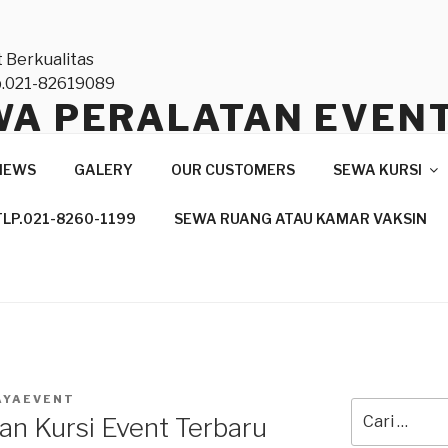
WA PERALATAN EVEN
TAS NASIONAL DAN
NEWS
GALERY
OUR CUSTOMERS
SEWA KURSI
ONAL,TLP.021-82619
TLP.021-8260-1199
SEWA RUANG ATAU KAMAR VAKSIN
anan Profesional
AYAEVENT
Pencarian
an Kursi Event Terbaru
untuk: