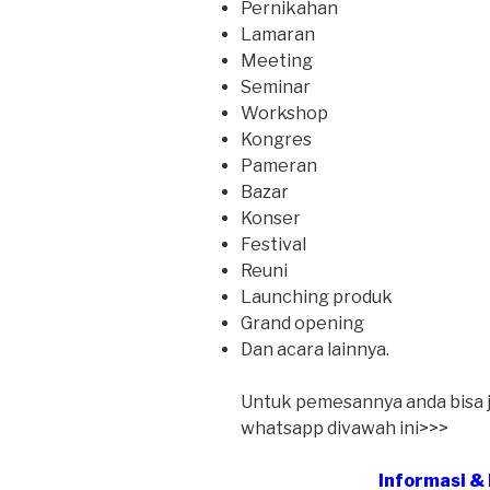
Pernikahan
Lamaran
Meeting
Seminar
Workshop
Kongres
Pameran
Bazar
Konser
Festival
Reuni
Launching produk
Grand opening
Dan acara lainnya.
Untuk pemesannya anda bisa ju
whatsapp divawah ini>>>
Informasi &