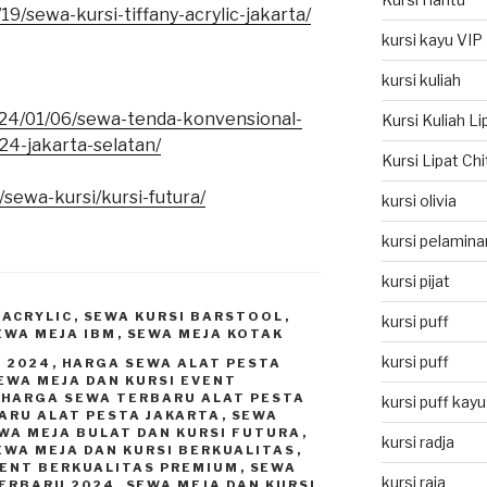
19/sewa-kursi-tiffany-acrylic-jakarta/
kursi kayu VIP
kursi kuliah
2024/01/06/sewa-tenda-konvensional-
Kursi Kuliah L
24-jakarta-selatan/
Kursi Lipat Ch
/sewa-kursi/kursi-futura/
kursi olivia
kursi pelamina
kursi pijat
 ACRYLIC
,
SEWA KURSI BARSTOOL
,
kursi puff
EWA MEJA IBM
,
SEWA MEJA KOTAK
kursi puff
 2024
,
HARGA SEWA ALAT PESTA
EWA MEJA DAN KURSI EVENT
,
HARGA SEWA TERBARU ALAT PESTA
kursi puff kayu
ARU ALAT PESTA JAKARTA
,
SEWA
WA MEJA BULAT DAN KURSI FUTURA
,
kursi radja
EWA MEJA DAN KURSI BERKUALITAS
,
VENT BERKUALITAS PREMIUM
,
SEWA
kursi raja
TERBARU 2024
,
SEWA MEJA DAN KURSI