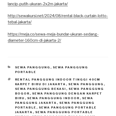
lancip-putih-ukuran-2x2m-jakarta/
http://sewakursi.net/2024/08/rental-black-curtain-lotto-
tebal-jakarta/
https://meja.co/sewa-meja-bundar-ukuran-sedang-
diameter-160cm-di-jakarta-2/
KATEGORI
SEWA PANGGUNG
,
SEWA PANGGUNG
PORTABLE
TAG
RENTAL PANGGUNG INDOOR TINGGI 40CM
KARPET BIRU DI JAKARTA
,
SEWA PANGGUNG
,
SEWA PANGGUNG BEKASI
,
SEWA PANGGUNG
BOGOR
,
SEWA PANGGUNG DENGAN KARPET
BIRU
,
SEWA PANGGUNG INDOOR
,
SEWA
PANGGUNG JAKARTA
,
SEWA PANGGUNG
PORTABLE
,
SEWA PANGGUNG PORTABLE
JAKARTA
,
SEWA PANGGUNG PORTABLE