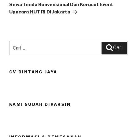
Selanjutnya
Sewa Tenda Konvensional Dan Kerucut Event
Upacara HUT RI Di Jakarta
Pencarian
Cari
untuk:
CV BINTANG JAYA
KAMI SUDAH DIVAKSIN
INFORMASI & PEMESANAN