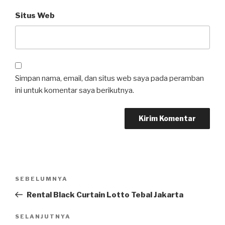
Situs Web
Simpan nama, email, dan situs web saya pada peramban
ini untuk komentar saya berikutnya.
Navigasi
SEBELUMNYA
Pos
pos
Sebelumnya
Rental Black Curtain Lotto Tebal Jakarta
SELANJUTNYA
Pos