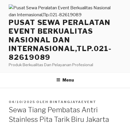
Lompat
ke
konten
PUSAT SEWA PERALATAN
EVENT BERKUALITAS
NASIONAL DAN
INTERNASIONAL,TLP.021-
82619089
Produk Berkualitas Dan Pelayanan Profesional
Menu
DIPOSKAN
04/10/2025
OLEH
BINTANGJAYAEVENT
PADA
Sewa Tiang Pembatas Antri
Stainless Pita Tarik Biru Jakarta