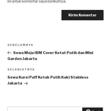
ini untuk komentar saya berikutnya.
Navigasi
SEBELUMNYA
Pos
pos
Sebelumnya
Sewa Meja IBM Cover Ketat Putih dan Mini
Garden Jakarta
SELANJUTNYA
Pos
Selanjutnya
Sewa Kursi Puff Kotak Putih Kaki Stainless
Jakarta
Pencarian