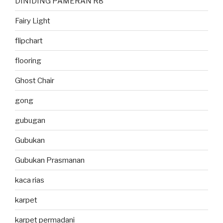
DINIDING PAMERAN R8
Fairy Light
flipchart
flooring
Ghost Chair
gong
gubugan
Gubukan
Gubukan Prasmanan
kaca rias
karpet
karpet permadani