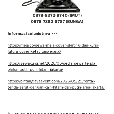
0878-8372-8740 (IMUT)
0878-7350-8787 (BUNGA)
Informasi selanjutnya
>>>
https://meja.co/sewa-meja-cover-skirting-dan-kursi-
futura-cover-ketat-tangerang/
https://sewakursi.net/2026/05/sedia-sewa-tenda-
plafon-putih-poni-hitam-jakarta/
https://bintangjayaevent.com/2026/05/29/rental-
tenda-serut-dengan-kain-hitam-dan-putih-area-jakarta/
KATEGORI
SEWA MEJA DAN KURSI TAMAN
,
SEWA MEJA