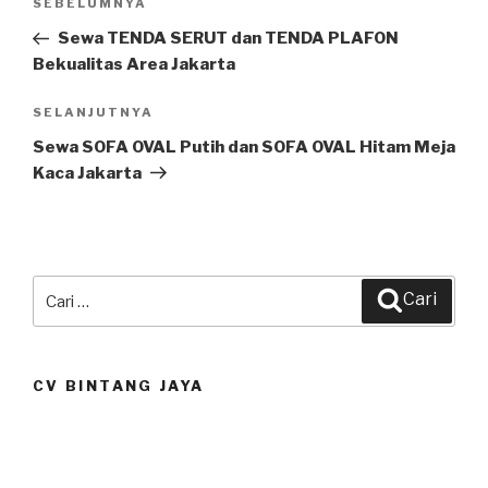
SEBELUMNYA
Pos
pos
Sebelumnya
Sewa TENDA SERUT dan TENDA PLAFON
Bekualitas Area Jakarta
SELANJUTNYA
Pos
Selanjutnya
Sewa SOFA OVAL Putih dan SOFA OVAL Hitam Meja
Kaca Jakarta
Pencarian
Cari
untuk:
CV BINTANG JAYA