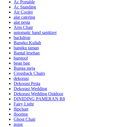
Ac Portable
Ac Standing
Air Cooler
alat catering
alat pesta
Arm Chair
automatic hand sanitizer
backdrop
Bangku Kuliah
bangku taman
Bantal lesehan
barstool
bean bag
Bunga meja
Crossback Chairs
dekorasi
Dekorasi Pesta
Dekorasi Wedding
Dekorasi Wedding Outdoor
DINIDING PAMERAN R8
Fairy Light
flipchart
flooring
Ghost Chair
gong