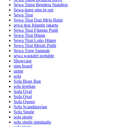
Sewa Tiang Bendera Stainless
Sewa tiang sign in out
Sewa Tirai
Sewa Tirai Dan Meja Bulat
sewa tirai felamin jakarta
Sewa Tirai Filamin Putih
Sewa Tirai Hitam
Sewa Tirai Lotto Hitam
Sewa Tirai Merah Putih
Sewa Tong Sampah
sewa wastafel portable
Showcase
sign board
sirine
sofa
Sofa Bean Bag
sofa lesehan
Sofa Oval
Sofa Oval
Sofa Queen
Sofa Scandinavian
Sofa Single
sofa single
sofa single minimalis