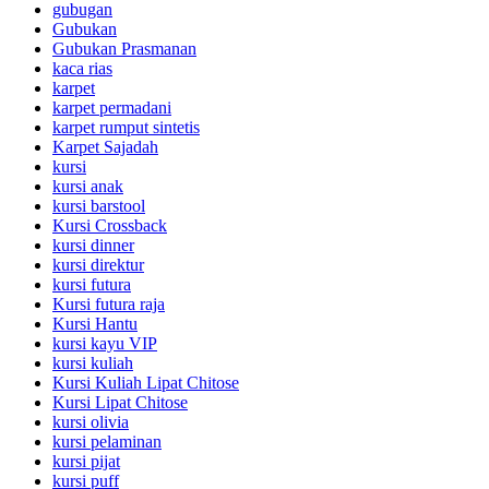
gubugan
Gubukan
Gubukan Prasmanan
kaca rias
karpet
karpet permadani
karpet rumput sintetis
Karpet Sajadah
kursi
kursi anak
kursi barstool
Kursi Crossback
kursi dinner
kursi direktur
kursi futura
Kursi futura raja
Kursi Hantu
kursi kayu VIP
kursi kuliah
Kursi Kuliah Lipat Chitose
Kursi Lipat Chitose
kursi olivia
kursi pelaminan
kursi pijat
kursi puff