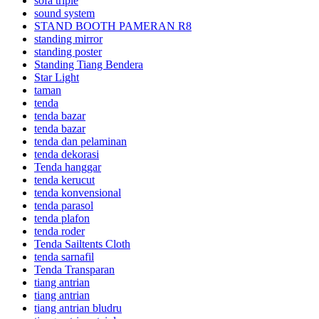
sofa triple
sound system
STAND BOOTH PAMERAN R8
standing mirror
standing poster
Standing Tiang Bendera
Star Light
taman
tenda
tenda bazar
tenda bazar
tenda dan pelaminan
tenda dekorasi
Tenda hanggar
tenda kerucut
tenda konvensional
tenda parasol
tenda plafon
tenda roder
Tenda Sailtents Cloth
tenda sarnafil
Tenda Transparan
tiang antrian
tiang antrian
tiang antrian bludru