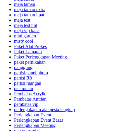
meja taman
meja taman extra
meja taman lipat
meja test
meja test hpl
meja vip kaca
mini garden
misty cool
Paket Alat Prokes
Paket Lamaran
Paket Perlengkapan Meeting
paket pernikahan
panggung
partisi panel photo
partisi R8
partisi ruangan
pelaminan
Pembatas Acrylic
Pembatas Antrian
pembatas vip
perlengakapan alat pesta lengkap
Perlengkapan Event
Perlengkapan Event Bazar
Perlengkapan Meeting
pita peresmian