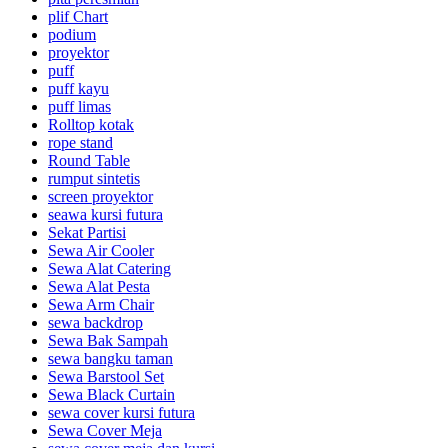
plif Chart
podium
proyektor
puff
puff kayu
puff limas
Rolltop kotak
rope stand
Round Table
rumput sintetis
screen proyektor
seawa kursi futura
Sekat Partisi
Sewa Air Cooler
Sewa Alat Catering
Sewa Alat Pesta
Sewa Arm Chair
sewa backdrop
Sewa Bak Sampah
sewa bangku taman
Sewa Barstool Set
Sewa Black Curtain
sewa cover kursi futura
Sewa Cover Meja