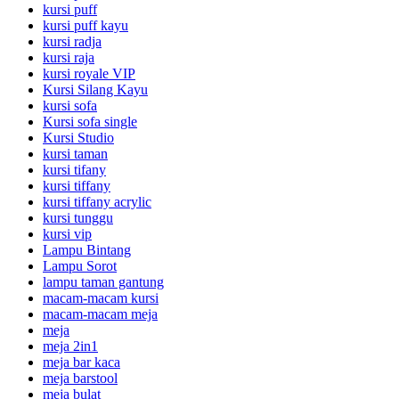
kursi puff
kursi puff kayu
kursi radja
kursi raja
kursi royale VIP
Kursi Silang Kayu
kursi sofa
Kursi sofa single
Kursi Studio
kursi taman
kursi tifany
kursi tiffany
kursi tiffany acrylic
kursi tunggu
kursi vip
Lampu Bintang
Lampu Sorot
lampu taman gantung
macam-macam kursi
macam-macam meja
meja
meja 2in1
meja bar kaca
meja barstool
meja bulat