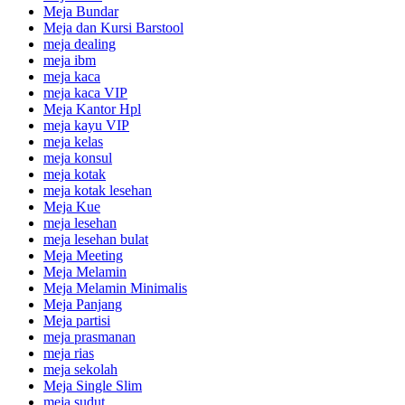
Meja Bundar
Meja dan Kursi Barstool
meja dealing
meja ibm
meja kaca
meja kaca VIP
Meja Kantor Hpl
meja kayu VIP
meja kelas
meja konsul
meja kotak
meja kotak lesehan
Meja Kue
meja lesehan
meja lesehan bulat
Meja Meeting
Meja Melamin
Meja Melamin Minimalis
Meja Panjang
Meja partisi
meja prasmanan
meja rias
meja sekolah
Meja Single Slim
meja sudut