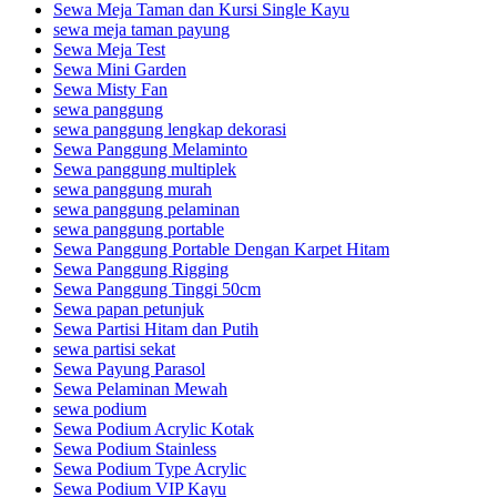
Sewa Meja Taman dan Kursi Single Kayu
sewa meja taman payung
Sewa Meja Test
Sewa Mini Garden
Sewa Misty Fan
sewa panggung
sewa panggung lengkap dekorasi
Sewa Panggung Melaminto
Sewa panggung multiplek
sewa panggung murah
sewa panggung pelaminan
sewa panggung portable
Sewa Panggung Portable Dengan Karpet Hitam
Sewa Panggung Rigging
Sewa Panggung Tinggi 50cm
Sewa papan petunjuk
Sewa Partisi Hitam dan Putih
sewa partisi sekat
Sewa Payung Parasol
Sewa Pelaminan Mewah
sewa podium
Sewa Podium Acrylic Kotak
Sewa Podium Stainless
Sewa Podium Type Acrylic
Sewa Podium VIP Kayu