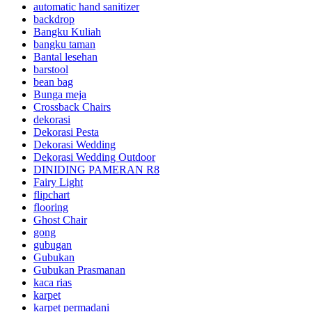
automatic hand sanitizer
backdrop
Bangku Kuliah
bangku taman
Bantal lesehan
barstool
bean bag
Bunga meja
Crossback Chairs
dekorasi
Dekorasi Pesta
Dekorasi Wedding
Dekorasi Wedding Outdoor
DINIDING PAMERAN R8
Fairy Light
flipchart
flooring
Ghost Chair
gong
gubugan
Gubukan
Gubukan Prasmanan
kaca rias
karpet
karpet permadani