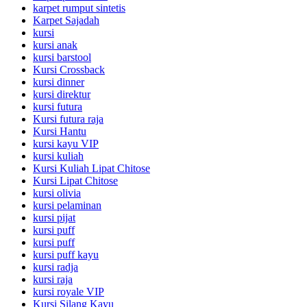
karpet rumput sintetis
Karpet Sajadah
kursi
kursi anak
kursi barstool
Kursi Crossback
kursi dinner
kursi direktur
kursi futura
Kursi futura raja
Kursi Hantu
kursi kayu VIP
kursi kuliah
Kursi Kuliah Lipat Chitose
Kursi Lipat Chitose
kursi olivia
kursi pelaminan
kursi pijat
kursi puff
kursi puff
kursi puff kayu
kursi radja
kursi raja
kursi royale VIP
Kursi Silang Kayu