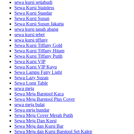
sewa kursi setiabudi
Sewa Kursi Stainless
Sewa Kursi Standar
Sewa Kursi Susun
Sewa Kursi Susun Jakarta
sewa kursi tanah abang
sewa kursi tebet
sewa kursi tiffany
Sewa Kursi Tiffany Gold
Sewa Kursi Tiffany Hitam
Sewa Kursi Tiffany Putih
Sewa Kursi VIP
Sewa Kursi VIP Kayu
Sewa Lampu Fairy Light
Sewa Lazy Suzan
Sewa Long Table
sewa meja
Sewa Meja Barstool Kaca
Sewa Meja Barstool Plus Cover
sewa meja bulat
Sewa meja bundar
Sewa Meja Cover Merah Putih
Sewa Meja Dan Kursi
Sewa Meja dan Kursi Bar
Sewa Meja dan Kursi Barstool Set Kalep