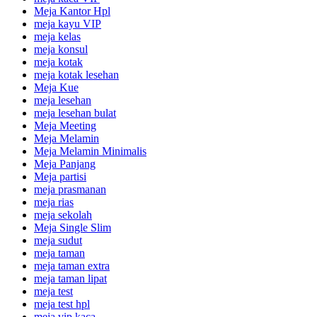
Meja Kantor Hpl
meja kayu VIP
meja kelas
meja konsul
meja kotak
meja kotak lesehan
Meja Kue
meja lesehan
meja lesehan bulat
Meja Meeting
Meja Melamin
Meja Melamin Minimalis
Meja Panjang
Meja partisi
meja prasmanan
meja rias
meja sekolah
Meja Single Slim
meja sudut
meja taman
meja taman extra
meja taman lipat
meja test
meja test hpl
meja vip kaca