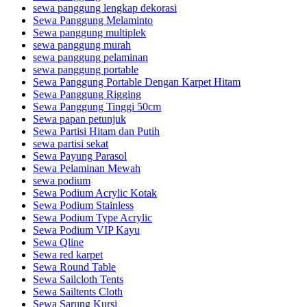
sewa panggung lengkap dekorasi
Sewa Panggung Melaminto
Sewa panggung multiplek
sewa panggung murah
sewa panggung pelaminan
sewa panggung portable
Sewa Panggung Portable Dengan Karpet Hitam
Sewa Panggung Rigging
Sewa Panggung Tinggi 50cm
Sewa papan petunjuk
Sewa Partisi Hitam dan Putih
sewa partisi sekat
Sewa Payung Parasol
Sewa Pelaminan Mewah
sewa podium
Sewa Podium Acrylic Kotak
Sewa Podium Stainless
Sewa Podium Type Acrylic
Sewa Podium VIP Kayu
Sewa Qline
Sewa red karpet
Sewa Round Table
Sewa Sailcloth Tents
Sewa Sailtents Cloth
Sewa Sarung Kursi