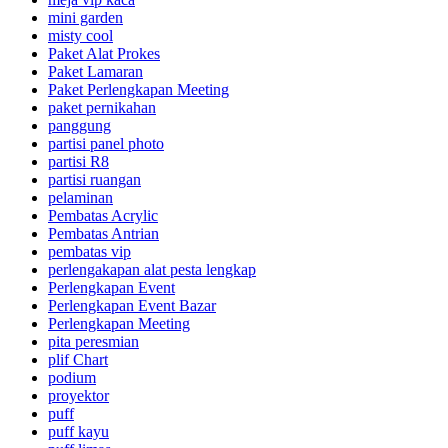
mini garden
misty cool
Paket Alat Prokes
Paket Lamaran
Paket Perlengkapan Meeting
paket pernikahan
panggung
partisi panel photo
partisi R8
partisi ruangan
pelaminan
Pembatas Acrylic
Pembatas Antrian
pembatas vip
perlengakapan alat pesta lengkap
Perlengkapan Event
Perlengkapan Event Bazar
Perlengkapan Meeting
pita peresmian
plif Chart
podium
proyektor
puff
puff kayu