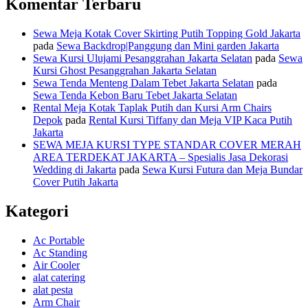
Komentar Terbaru
Sewa Meja Kotak Cover Skirting Putih Topping Gold Jakarta
pada
Sewa Backdrop|Panggung dan Mini garden Jakarta
Sewa Kursi Ulujami Pesanggrahan Jakarta Selatan
pada
Sewa
Kursi Ghost Pesanggrahan Jakarta Selatan
Sewa Tenda Menteng Dalam Tebet Jakarta Selatan
pada
Sewa Tenda Kebon Baru Tebet Jakarta Selatan
Rental Meja Kotak Taplak Putih dan Kursi Arm Chairs
Depok
pada
Rental Kursi Tiffany dan Meja VIP Kaca Putih
Jakarta
SEWA MEJA KURSI TYPE STANDAR COVER MERAH
AREA TERDEKAT JAKARTA – Spesialis Jasa Dekorasi
Wedding di Jakarta
pada
Sewa Kursi Futura dan Meja Bundar
Cover Putih Jakarta
Kategori
Ac Portable
Ac Standing
Air Cooler
alat catering
alat pesta
Arm Chair