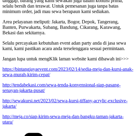
tanggap, barang yang kami sewakan juga dalam kondisi prima,
selalu bersih dan terawat. Untuk pemesanan juga tanpa batas
minimum order, jadi mau sewa berapaun kami sediakan.
Area pelayanan meliputi: Jakarta, Bogor, Depok, Tangerang,
Banten, Purwakarta, Subang, Bandung, Cikarang, Karawang,
Bekasi dan sekitarnya.
Selalu percayakan kebutuhan event adan party anda di jasa sewa
kami, kami pastikan acara anda terselenggara sesuai permintaan.
Jangan lupa untuk mengKlik laman website kami dibawah ini>>>
https://bintangjayaevent.com/2023/02/14/sedia-meja-dan-kursi-anak-
sewa-murah-kirim-cepat/
http://tendabekasi.com/sewa-tenda-konvensional-siap-pasang-
senayan-jakarta-pusat/
http://sewakursi.net/2023/02/sewa-kursi-tiffany-acrylic-exclusive-
jakarta/
http://meja.co/siap-kirim-sewa-meja-dan-bangku-taman-jakarta-
utara/