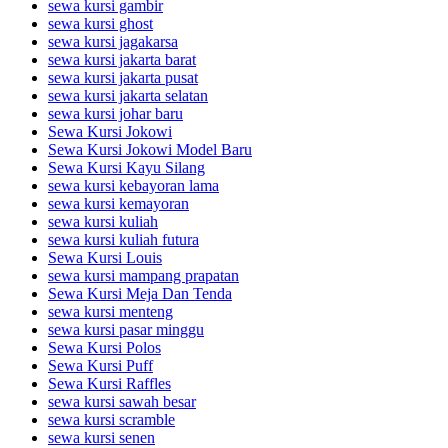
sewa kursi gambir
sewa kursi ghost
sewa kursi jagakarsa
sewa kursi jakarta barat
sewa kursi jakarta pusat
sewa kursi jakarta selatan
sewa kursi johar baru
Sewa Kursi Jokowi
Sewa Kursi Jokowi Model Baru
Sewa Kursi Kayu Silang
sewa kursi kebayoran lama
sewa kursi kemayoran
sewa kursi kuliah
sewa kursi kuliah futura
Sewa Kursi Louis
sewa kursi mampang prapatan
Sewa Kursi Meja Dan Tenda
sewa kursi menteng
sewa kursi pasar minggu
Sewa Kursi Polos
Sewa Kursi Puff
Sewa Kursi Raffles
sewa kursi sawah besar
sewa kursi scramble
sewa kursi senen