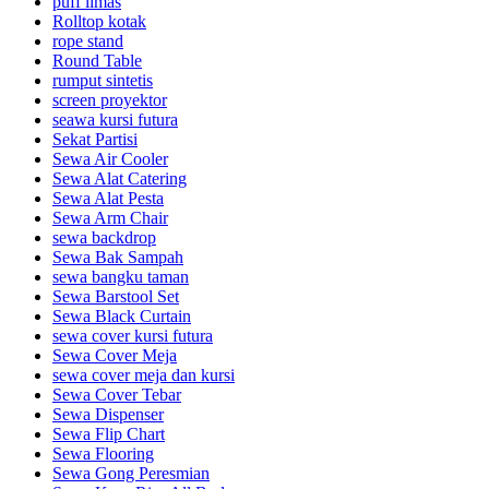
puff limas
Rolltop kotak
rope stand
Round Table
rumput sintetis
screen proyektor
seawa kursi futura
Sekat Partisi
Sewa Air Cooler
Sewa Alat Catering
Sewa Alat Pesta
Sewa Arm Chair
sewa backdrop
Sewa Bak Sampah
sewa bangku taman
Sewa Barstool Set
Sewa Black Curtain
sewa cover kursi futura
Sewa Cover Meja
sewa cover meja dan kursi
Sewa Cover Tebar
Sewa Dispenser
Sewa Flip Chart
Sewa Flooring
Sewa Gong Peresmian