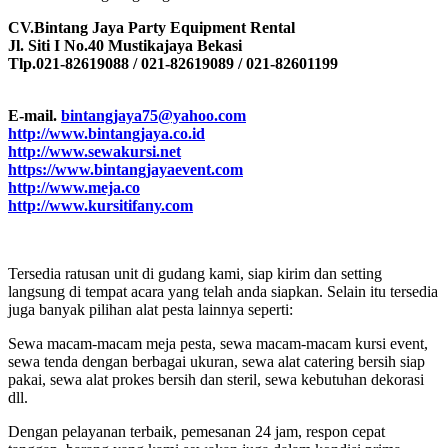
CV.Bintang Jaya Party Equipment Rental
Jl. Siti I No.40 Mustikajaya Bekasi
Tlp.021-82619088 / 021-82619089 / 021-82601199
E-mail.
bintangjaya75@yahoo.com
http://www.bintangjaya.co.id
http://www.sewakursi.net
https://www.bintangjayaevent.com
http://www.meja.co
http://www.kursitifany.com
Tersedia ratusan unit di gudang kami, siap kirim dan setting
langsung di tempat acara yang telah anda siapkan. Selain itu tersedia
juga banyak pilihan alat pesta lainnya seperti:
Sewa macam-macam meja pesta, sewa macam-macam kursi event,
sewa tenda dengan berbagai ukuran, sewa alat catering bersih siap
pakai, sewa alat prokes bersih dan steril, sewa kebutuhan dekorasi
dll.
Dengan pelayanan terbaik, pemesanan 24 jam, respon cepat