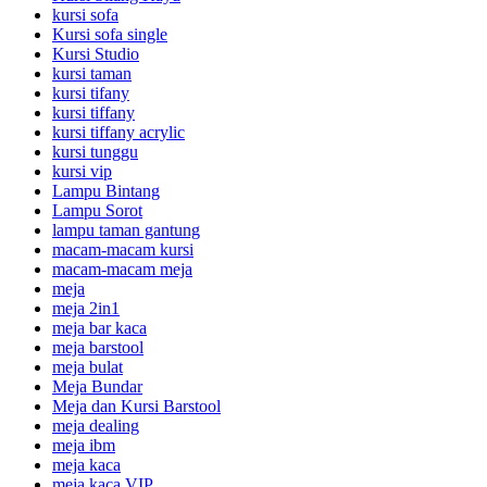
kursi sofa
Kursi sofa single
Kursi Studio
kursi taman
kursi tifany
kursi tiffany
kursi tiffany acrylic
kursi tunggu
kursi vip
Lampu Bintang
Lampu Sorot
lampu taman gantung
macam-macam kursi
macam-macam meja
meja
meja 2in1
meja bar kaca
meja barstool
meja bulat
Meja Bundar
Meja dan Kursi Barstool
meja dealing
meja ibm
meja kaca
meja kaca VIP