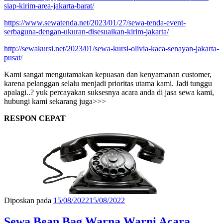
siap-kirim-area-jakarta-barat/
https://www.sewatenda.net/2023/01/27/sewa-tenda-event-
serbaguna-dengan-ukuran-disesuaikan-kirim-jakarta/
http://sewakursi.net/2023/01/sewa-kursi-olivia-kaca-senayan-jakarta-
pusat/
Kami sangat mengutamakan kepuasan dan kenyamanan customer,
karena pelanggan selalu menjadi prioritas utama kami. Jadi tunggu
apalagi..? yuk percayakan suksesnya acara anda di jasa sewa kami,
hubungi kami sekarang juga>>>
RESPON CEPAT
Diposkan pada
15/08/2022
15/08/2022
Sewa Bean Bag Warna Warni Acara