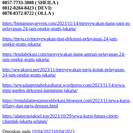
0857-7733-3808 ( SHEILA )
0812-8284-8423 ( DEVI)
0878-8372-8722 ( OLLA )
https://bintangjayaevent.com/2023/11/14/menyewakan-tiang-sign-in-
pelayanan-24-jam-ongkir-gratis-jakarta/
https://meja.co/menyewakan-tirai-dekorasi-pelayanan-24-jam-
ongkir-gratis-jakarta/
https://tendabekasi.com/menyewakan-tiang-antrian-pelayanan-24-
jam-ongkir-gratis-jakarta/
http://sewakursi.net/2023/11/menyewakan-meja-kotak-pelayanan-
24-jam-ongkir-gratis-jakarta/
https://sewaalatpestabekasibarat.wordpress.com/2023/11/14/sewa-
mini-garden-dekorasi-panggung-jakarta/
https://rentalalatpestamurahbekasi.blogspot.com/2023/11/sewa-kursi-
tiffany-dan-meja-dengan.html
https://alatpestajaksel.top/2023/10/29/sewa-kursi-futura-cipete-
cilandak-jakarta-selatan/
Diposkan pada
10/04/2023
10/04/2023